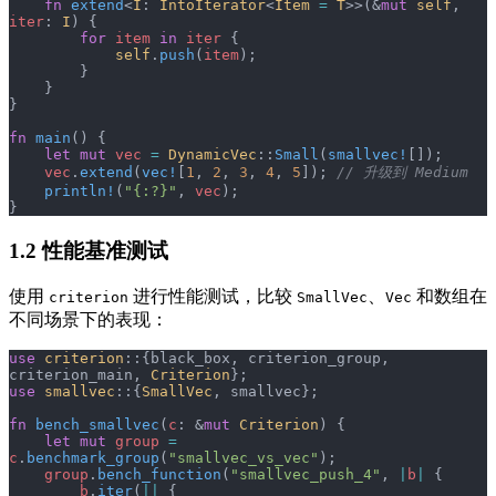
    fn
 extend
<
I
: 
IntoIterator
<
Item
 =
 T
>>(&
mut
 self
, 
iter
: 
I
) {
        for
 item
 in
 iter
 {
            self
.
push
(
item
);
        }
    }
}
fn
 main
() {
    let
 mut
 vec
 =
 DynamicVec
::
Small
(
smallvec!
[]);
    vec
.
extend
(
vec!
[
1
, 
2
, 
3
, 
4
, 
5
]); 
// 升级到 Medium
    println!
(
"{:?}"
, 
vec
);
}
1.2 性能基准测试
使用
进行性能测试，比较
、
和数组在
criterion
SmallVec
Vec
不同场景下的表现：
use
 criterion
::{black_box, criterion_group, 
criterion_main, 
Criterion
};
use
 smallvec
::{
SmallVec
, smallvec};
fn
 bench_smallvec
(
c
: &
mut
 Criterion
) {
    let
 mut
 group
 =
c
.
benchmark_group
(
"smallvec_vs_vec"
);
    group
.
bench_function
(
"smallvec_push_4"
, 
|
b
|
 {
        b
.
iter
(
||
 {