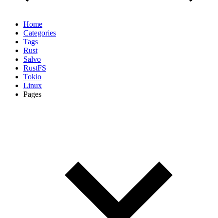
Home
Categories
Tags
Rust
Salvo
RustFS
Tokio
Linux
Pages