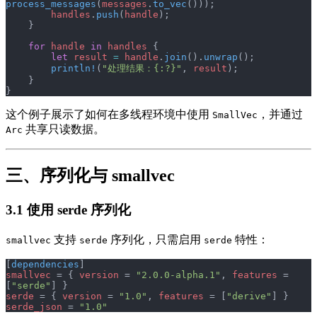
process_messages
(
messages
.
to_vec
()));
        handles
.
push
(
handle
);
    }
    for
 handle
 in
 handles
 {
        let
 result
 =
 handle
.
join
().
unwrap
();
        println!
(
"处理结果：{:?}"
, 
result
);
    }
}
这个例子展示了如何在多线程环境中使用
，并通过
SmallVec
共享只读数据。
Arc
三、序列化与 smallvec
3.1 使用 serde 序列化
支持
序列化，只需启用
特性：
smallvec
serde
serde
[
dependencies
]
smallvec
 = { 
version
 = 
"2.0.0-alpha.1"
, 
features
 = 
[
"serde"
] }
serde
 = { 
version
 = 
"1.0"
, 
features
 = [
"derive"
] }
serde_json
 = 
"1.0"