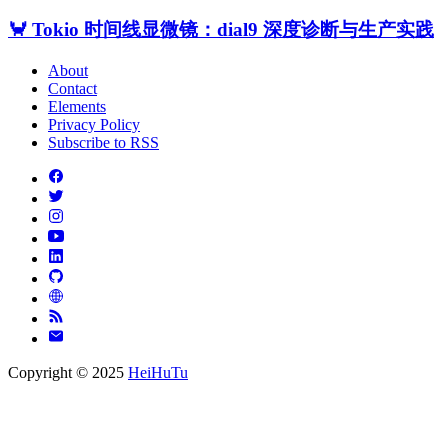
🦀 Tokio 时间线显微镜：dial9 深度诊断与生产实践
About
Contact
Elements
Privacy Policy
Subscribe to RSS
Copyright © 2025
HeiHuTu