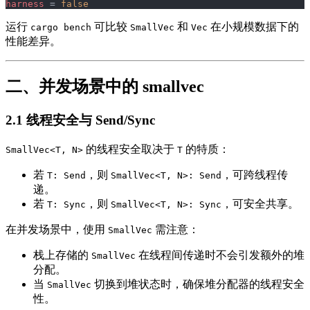
harness
 = 
false
运行
可比较
和
在小规模数据下的
cargo bench
SmallVec
Vec
性能差异。
二、并发场景中的 smallvec
2.1 线程安全与 Send/Sync
的线程安全取决于
的特质：
SmallVec<T, N>
T
若
，则
，可跨线程传
T: Send
SmallVec<T, N>: Send
递。
若
，则
，可安全共享。
T: Sync
SmallVec<T, N>: Sync
在并发场景中，使用
需注意：
SmallVec
栈上存储的
在线程间传递时不会引发额外的堆
SmallVec
分配。
当
切换到堆状态时，确保堆分配器的线程安全
SmallVec
性。