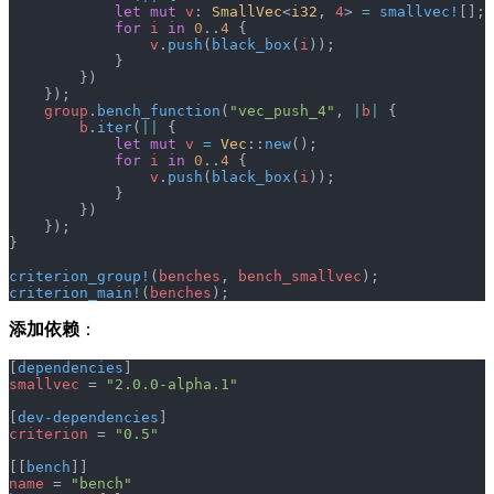
            let
 mut
 v
: 
SmallVec
<
i32
, 
4
> 
=
 smallvec!
[];
            for
 i
 in
 0
..
4
 {
                v
.
push
(
black_box
(
i
));
            }
        })
    });
    group
.
bench_function
(
"vec_push_4"
, 
|
b
|
 {
        b
.
iter
(
||
 {
            let
 mut
 v
 =
 Vec
::
new
();
            for
 i
 in
 0
..
4
 {
                v
.
push
(
black_box
(
i
));
            }
        })
    });
}
criterion_group!
(
benches
, 
bench_smallvec
);
criterion_main!
(
benches
);
添加依赖
：
[
dependencies
]
smallvec
 = 
"2.0.0-alpha.1"
[
dev-dependencies
]
criterion
 = 
"0.5"
[[
bench
]]
name
 = 
"bench"