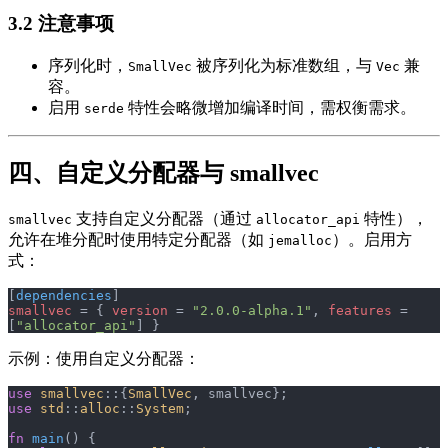
3.2 注意事项
序列化时，
被序列化为标准数组，与
兼
SmallVec
Vec
容。
启用
特性会略微增加编译时间，需权衡需求。
serde
四、自定义分配器与 smallvec
支持自定义分配器（通过
特性），
smallvec
allocator_api
允许在堆分配时使用特定分配器（如
）。启用方
jemalloc
式：
[
dependencies
]
smallvec
 = { 
version
 = 
"2.0.0-alpha.1"
, 
features
 = 
[
"allocator_api"
] }
示例：使用自定义分配器：
use
 smallvec
::{
SmallVec
, smallvec};
use
 std
::
alloc
::
System
;
fn
 main
() {