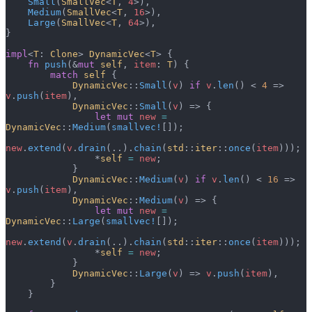
    Small
(
SmallVec
<
T
, 
4
>),
    Medium
(
SmallVec
<
T
, 
16
>),
    Large
(
SmallVec
<
T
, 
64
>),
}
impl
<
T
: 
Clone
> 
DynamicVec
<
T
> {
    fn
 push
(&
mut
 self
, 
item
: 
T
) {
        match
 self
 {
            DynamicVec
::
Small
(
v
) 
if
 v
.
len
() < 
4
 => 
v
.
push
(
item
),
            DynamicVec
::
Small
(
v
) => {
                let
 mut
 new
 =
DynamicVec
::
Medium
(
smallvec!
[]);
new
.
extend
(
v
.
drain
(..).
chain
(
std
::
iter
::
once
(
item
)));
                *
self
 =
 new
;
            }
            DynamicVec
::
Medium
(
v
) 
if
 v
.
len
() < 
16
 => 
v
.
push
(
item
),
            DynamicVec
::
Medium
(
v
) => {
                let
 mut
 new
 =
DynamicVec
::
Large
(
smallvec!
[]);
new
.
extend
(
v
.
drain
(..).
chain
(
std
::
iter
::
once
(
item
)));
                *
self
 =
 new
;
            }
            DynamicVec
::
Large
(
v
) => 
v
.
push
(
item
),
        }
    }