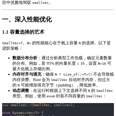
目中优雅地驾驭
。
smallvec
一、深入性能优化
1.1 容量选择的艺术
的性能核心在于栈上容量
的选择。以下是
SmallVec<T, N>
N
进阶策略：
数据分布分析
：通过分析典型工作负载，确定元素数量
的分布。例如，若 95% 的向量长度 ≤ 16，设置
可
N=16
最大化栈上存储比例。
内存对齐与填充
：确保
不会导致栈
N * size_of::<T>()
内存浪费。Rust 会为
自动对齐内存，但过大
SmallVec
的
可能增加填充字节（padding），降低效率。
N
动态调整
：在运行时根据上下文选择不同
的
N
SmallVec
类型。例如，使用
封装不同容量的
：
enum
SmallVec
use
 smallvec
::{
SmallVec
, smallvec};
enum
 DynamicVec
<
T
> {