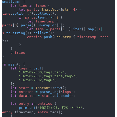
smallvec!
[];
    for
 line
 in
 lines
 {
        let
 parts
: 
SmallVec
<&
str
, 
4
> 
=
line
.
split
(
','
).
collect
();
        if
 parts
.
len
() 
>=
 2
 {
            let
 timestamp
 =
parts
[
0
].
parse
().
unwrap_or
(
0
);
            let
 tags
 =
 parts
[
1
..].
iter
().
map
(
|
s
|
s
.
to_string
()).
collect
();
            entries
.
push
(
LogEntry
 { 
timestamp
, 
tags
});
        }
    }
    entries
}
fn
 main
() {
    let
 logs
 =
 vec!
[
        "1625097600,tag1,tag2"
,
        "1625097601,tag3,tag4,tag5"
,
        "1625097602,tag6"
,
    ];
    let
 start
 =
 Instant
::
now
();
    let
 entries
 =
 parse_log
(&
logs
);
    let
 duration
 =
 start
.
elapsed
();
    for
 entry
 in
 entries
 {
        println!
(
"时间戳：{}, 标签：{:?}"
, 
entry
.timestamp, 
entry
.tags);
    }