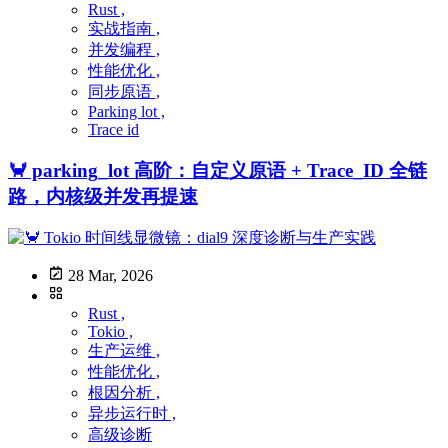
Rust ,
实战指南 ,
并发编程 ,
性能优化 ,
同步原语 ,
Parking lot ,
Trace id
🦀 parking_lot 高阶：自定义原语 + Trace_ID 全链
路，内核级并发再提速
28 Mar, 2026
Rust ,
Tokio ,
生产运维 ,
性能优化 ,
根因分析 ,
异步运行时 ,
高级诊断