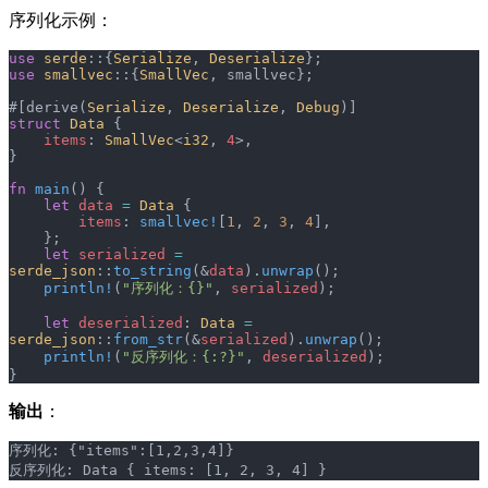
序列化示例：
use
 serde
::{
Serialize
, 
Deserialize
};
use
 smallvec
::{
SmallVec
, smallvec};
#[derive(
Serialize
, 
Deserialize
, 
Debug
)]
struct
 Data
 {
    items
: 
SmallVec
<
i32
, 
4
>,
}
fn
 main
() {
    let
 data
 =
 Data
 {
        items
: 
smallvec!
[
1
, 
2
, 
3
, 
4
],
    };
    let
 serialized
 =
serde_json
::
to_string
(&
data
).
unwrap
();
    println!
(
"序列化：{}"
, 
serialized
);
    let
 deserialized
: 
Data
 =
serde_json
::
from_str
(&
serialized
).
unwrap
();
    println!
(
"反序列化：{:?}"
, 
deserialized
);
}
输出
：
序列化: {"items":[1,2,3,4]}
反序列化: Data { items: [1, 2, 3, 4] }