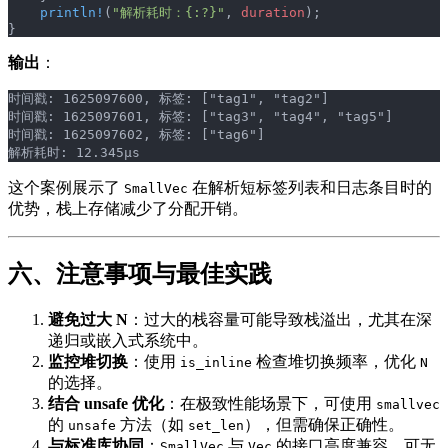
    println!
(
"解析耗时：{:?}"
, 
duration
);
}
输出
：
时间戳: 1625097600, 标签: ["tag1", "tag2"]
时间戳: 1625097601, 标签: ["tag3", "tag4", "tag5"]
时间戳: 1625097602, 标签: ["tag6"]
解析耗时: 12.345µs
这个案例展示了
在解析短标签列表和日志条目时的
SmallVec
优势，栈上存储减少了分配开销。
六、注意事项与最佳实践
避免过大 N
：过大的栈容量可能导致栈溢出，尤其在深
递归或嵌入式系统中。
监控堆切换
：使用
检查堆切换频率，优化
is_inline
N
的选择。
结合 unsafe 优化
：在极致性能场景下，可使用
smallvec
的
方法（如
），但需确保正确性。
unsafe
set_len
与标准库协同
：
与
的接口高度兼容，可无
SmallVec
Vec