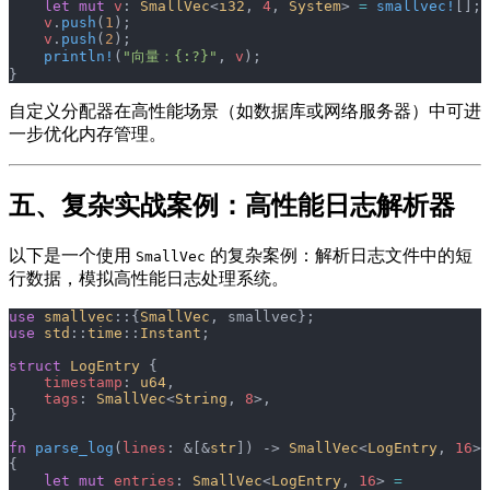
    let
 mut
 v
: 
SmallVec
<
i32
, 
4
, 
System
> 
=
 smallvec!
[];
    v
.
push
(
1
);
    v
.
push
(
2
);
    println!
(
"向量：{:?}"
, 
v
);
}
自定义分配器在高性能场景（如数据库或网络服务器）中可进
一步优化内存管理。
五、复杂实战案例：高性能日志解析器
以下是一个使用
的复杂案例：解析日志文件中的短
SmallVec
行数据，模拟高性能日志处理系统。
use
 smallvec
::{
SmallVec
, smallvec};
use
 std
::
time
::
Instant
;
struct
 LogEntry
 {
    timestamp
: 
u64
,
    tags
: 
SmallVec
<
String
, 
8
>,
}
fn
 parse_log
(
lines
: &[&
str
]) -> 
SmallVec
<
LogEntry
, 
16
> 
{
    let
 mut
 entries
: 
SmallVec
<
LogEntry
, 
16
> 
=