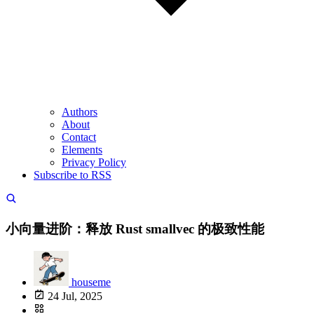
Authors
About
Contact
Elements
Privacy Policy
Subscribe to RSS
小向量进阶：释放 Rust smallvec 的极致性能
houseme
24 Jul, 2025