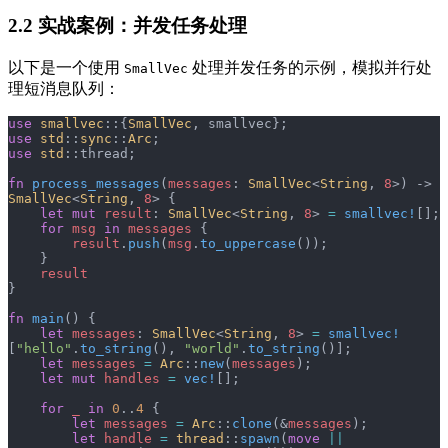
2.2 实战案例：并发任务处理
以下是一个使用
处理并发任务的示例，模拟并行处
SmallVec
理短消息队列：
use
 smallvec
::{
SmallVec
, smallvec};
use
 std
::
sync
::
Arc
;
use
 std
::thread;
fn
 process_messages
(
messages
: 
SmallVec
<
String
, 
8
>) -> 
SmallVec
<
String
, 
8
> {
    let
 mut
 result
: 
SmallVec
<
String
, 
8
> 
=
 smallvec!
[];
    for
 msg
 in
 messages
 {
        result
.
push
(
msg
.
to_uppercase
());
    }
    result
}
fn
 main
() {
    let
 messages
: 
SmallVec
<
String
, 
8
> 
=
 smallvec!
[
"hello"
.
to_string
(), 
"world"
.
to_string
()];
    let
 messages
 =
 Arc
::
new
(
messages
);
    let
 mut
 handles
 =
 vec!
[];
    for
 _
 in
 0
..
4
 {
        let
 messages
 =
 Arc
::
clone
(&
messages
);
        let
 handle
 =
 thread
::
spawn
(
move
 ||