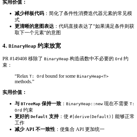
实用价值：
减少样板代码
：简化了条件性消费迭代器元素的常见模
式
更清晰的意图表达
：代码直接表达了”如果满足条件则获
取下一个元素”的意图
4.
约束放宽
BinaryHeap
PR #149408 移除了
构造函数中不必要的
约
BinaryHeap
Ord
束：
“Relax
bound for some
T: Ord
BinaryHeap<T>
methods.”
实用价值：
与
保持一致
：
现在不需要
BTreeMap
BinaryHeap::new
T:
约束
Ord
更好的
支持
：使
能够正常
Default
#[derive(Default)]
工作
减少 API 不一致性
：使集合 API 更加统一