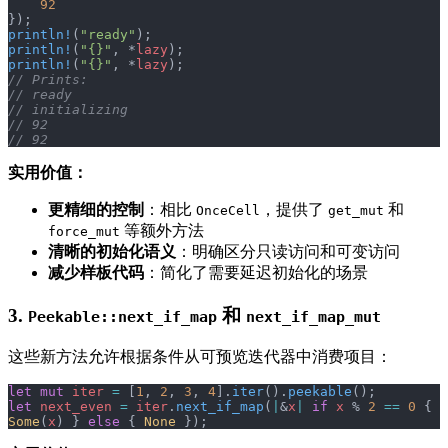
    92
});
println!
(
"ready"
);
println!
(
"{}"
, *
lazy
);
println!
(
"{}"
, *
lazy
);
// Prints:
// ready
// initializing
// 92
// 92
实用价值：
更精细的控制
：相比
，提供了
和
OnceCell
get_mut
等额外方法
force_mut
清晰的初始化语义
：明确区分只读访问和可变访问
减少样板代码
：简化了需要延迟初始化的场景
3.
和
Peekable::next_if_map
next_if_map_mut
这些新方法允许根据条件从可预览迭代器中消费项目：
let
 mut
 iter
 =
 [
1
, 
2
, 
3
, 
4
].
iter
().
peekable
();
let
 next_even
 =
 iter
.
next_if_map
(
|
&
x
|
 if
 x
 % 
2
 ==
 0
 { 
Some
(
x
) } 
else
 { 
None
 });