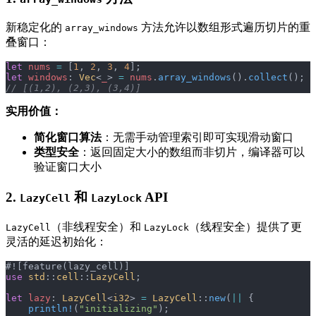
新稳定化的
方法允许以数组形式遍历切片的重
array_windows
叠窗口：
let
 nums
 =
 [
1
, 
2
, 
3
, 
4
];
let
 windows
: 
Vec
<
_
> 
=
 nums
.
array_windows
().
collect
();
// [(1,2), (2,3), (3,4)]
实用价值：
简化窗口算法
：无需手动管理索引即可实现滑动窗口
类型安全
：返回固定大小的数组而非切片，编译器可以
验证窗口大小
2.
和
API
LazyCell
LazyLock
（非线程安全）和
（线程安全）提供了更
LazyCell
LazyLock
灵活的延迟初始化：
#![feature(lazy_cell)]
use
 std
::
cell
::
LazyCell
;
let
 lazy
: 
LazyCell
<
i32
> 
=
 LazyCell
::
new
(
||
 {
    println!
(
"initializing"
);