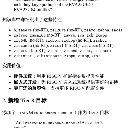
including large portions of the RVA22U64 /
RVA23U64 profiles”
知识库中详细列出了这些特性：
,
(no-RT),
(no-RT),
,
,
b
za64rs
za128rs
zaamo
zabha
zacas
,
(no-RT),
,
,
,
zalrsc
zama16b
zawrs
zca
zcb
zcmop
(no-RT),
,
(no-RT),
zic64b
zicbom
zicbop
zicboz
(no-RT),
(no-RT),
(no-RT)
ziccamoa
ziccif
zicclsm
(no-RT),
,
,
,
ziccrse
zicntr
zicond
zicsr
zifencei
,
,
,
,
zihintntl
zihintpause
zihpm
zimop
ztso
实用价值：
硬件加速
：利用 RISC-V 扩展指令集提升性能
嵌入式开发
：为 RISC-V 嵌入式系统提供更好的支持
更广泛的兼容性
：支持更多 RISC-V 配置文件
2. 新增 Tier 3 目标
添加了
作为 Tier 3 目标：
riscv64im-unknown-none-elf
“Add
as a tier 3
riscv64im-unknown-none-elf
target”