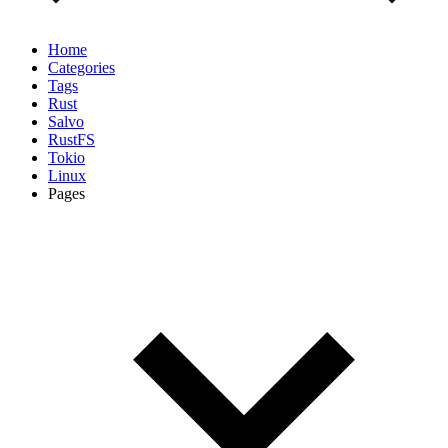
Home
Categories
Tags
Rust
Salvo
RustFS
Tokio
Linux
Pages