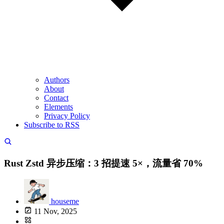
Authors
About
Contact
Elements
Privacy Policy
Subscribe to RSS
Rust Zstd 异步压缩：3 招提速 5×，流量省 70%
houseme
11 Nov, 2025