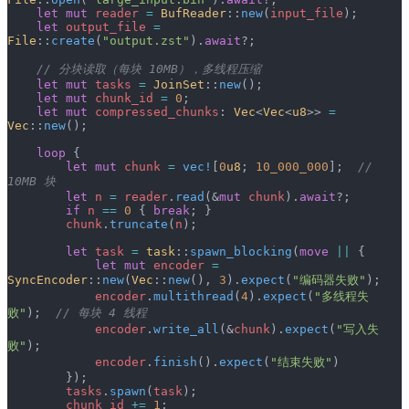
    let
 mut
 reader
 =
 BufReader
::
new
(
input_file
);
    let
 output_file
 =
File
::
create
(
"output.zst"
).
await
?;
    // 分块读取（每块 10MB），多线程压缩
    let
 mut
 tasks
 =
 JoinSet
::
new
();
    let
 mut
 chunk_id
 =
 0
;
    let
 mut
 compressed_chunks
: 
Vec
<
Vec
<
u8
>> 
=
Vec
::
new
();
    loop
 {
        let
 mut
 chunk
 =
 vec!
[
0
u8
; 
10_000_000
];  
// 
10MB 块
        let
 n
 =
 reader
.
read
(&
mut
 chunk
).
await
?;
        if
 n
 ==
 0
 { 
break
; }
        chunk
.
truncate
(
n
);
        let
 task
 =
 task
::
spawn_blocking
(
move
 ||
 {
            let
 mut
 encoder
 =
SyncEncoder
::
new
(
Vec
::
new
(), 
3
).
expect
(
"编码器失败"
);
            encoder
.
multithread
(
4
).
expect
(
"多线程失
败"
);  
// 每块 4 线程
            encoder
.
write_all
(&
chunk
).
expect
(
"写入失
败"
);
            encoder
.
finish
().
expect
(
"结束失败"
)
        });
        tasks
.
spawn
(
task
);
        chunk_id
 +=
 1
;