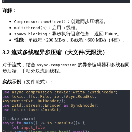
}
详解：
：创建同步压缩器。
Compressor::new(level)
：启用 n 线程。
multithread(n)
：异步执行阻塞任务，返回 Future。
spawn_blocking
性能
：单线程 ~200 MB/s，多线程 ~600 MB/s（4核）。
3.2 流式多线程异步压缩（大文件/无限流）
对于流式，结合
的异步编码器和多线程同
async-compression
步后端。手动分块流到线程。
实战示例
（文件流式）：
use
 async_compression
::
tokio
::
write
::
ZstdEncoder
;
use
 tokio
::{
fs
::
File
, 
io
::{
AsyncReadExt
, 
AsyncWriteExt
, 
BufReader
}};
use
 zstd
::
stream
::
Encoder
 as
 SyncEncoder
;
use
 tokio
::
task
::
JoinSet
;
#[tokio::main]
async
 fn
 main
() -> 
io
::
Result
<()> {
    let
 input_file
 =
File
::
open
(
"large_input.bin"
).
await
?;