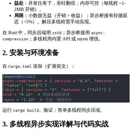
益处
：并发任务下，吞吐翻倍；内存可控（每线程 ~1-
2MB 开销）。
局限
：小数据无益（开销 > 收益）；异步桥接有轻微延
迟（<5%）。解压多线程需手动实现。
在 Rust 中，同步后端用
；异步桥接用
zstd
async-
；多线程用内置 API 或 rayon 增强。
compression
2. 安装与环境准备
在
添加（扩展前文）：
Cargo.toml
[
dependencies
]
async-compression
 = { 
version
 = 
"0.4"
, 
features
 = 
[
"tokio"
, 
"zstd"
] }
tokio
 = { 
version
 = 
"1"
, 
features
 = [
"full"
] }
zstd
 = 
"0.13"
  # 同步多线程支持
rayon
 = 
"1.10"
  # 可选：增强并行
运行
。验证：简单多线程同步压缩。
cargo build
3. 多线程异步实现详解与代码实战