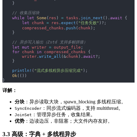
    }
    // 收集压缩块
    while
 let
 Some
(
res
) 
=
 tasks
.
join_next
().
await
 {
        let
 chunk
 =
 res
.
expect
(
"任务失败"
)?;
        compressed_chunks
.
push
(
chunk
);
    }
    // 异步写入输出（Zstd 支持多帧拼接）
    let
 mut
 writer
 =
 output_file
;
    for
 chunk
 in
 compressed_chunks
 {
        writer
.
write_all
(&
chunk
).
await
?;
    }
    println!
(
"流式多线程异步压缩完成"
);
    Ok
(())
}
详解：
分块
：异步读取大块，spawn_blocking 多线程压缩。
：同步流式编码器，支持 multithread。
SyncEncoder
：管理异步任务，收集结果。
JoinSet
优势
：边读边压，非阻塞；大文件内存友好。
3.3 高级：字典 + 多线程异步