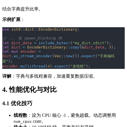
结合字典提升比率。
示例扩展
：
use
 zstd
::
dict
::
EncoderDictionary
;
// ... 在 spawn_blocking 内
let
 dict_data
 =
 include_bytes!
(
"my_dict.zdict"
);
let
 dict
 =
 EncoderDictionary
::
copy
(&
dict_data
, 
3
);
let
 mut
 encoder
 =
dict
.
as_stream_encoder
(
Vec
::
new
()).
expect
(
"字典编码
器"
);
encoder
.
multithread
(
4
).
expect
(
"多线程"
);
详解
：字典与多线程兼容，加速重复数据压缩。
4. 性能优化与对比
4.1 优化技巧
线程数
：设为 CPU 核心 -1，避免超载。动态调整用
crate。
num_cpus