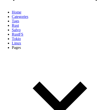
Home
Categories
Tags
Rust
Salvo
RustFS
Tokio
Linux
Pages