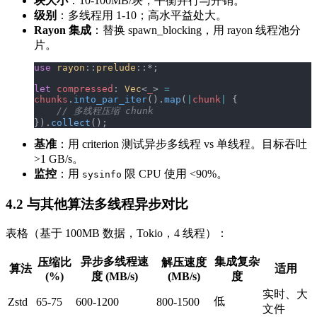
块大小
：10-100MB/块，平衡并行与开销。
级别
：多线程用 1-10；高水平益处大。
Rayon 集成
：替换 spawn_blocking，用 rayon 线程池分
片。
use
 rayon
::
prelude
::*;
let
 compressed
: 
Vec
<
_
> 
=
chunks
.
into_par_iter
().
map
(
|
chunk
|
 {
    // 多线程压缩 chunk
}).
collect
();
基准
：用 criterion 测试异步多线程 vs 单线程。目标吞吐
>1 GB/s。
监控
：用
限 CPU 使用 <90%。
sysinfo
4.2 与其他算法多线程异步对比
表格（基于 100MB 数据，Tokio，4 线程）：
异步多线程速
集成复杂
压缩比
解压速度
算法
适用
(%)
度 (MB/s)
(MB/s)
度
实时、大
低
Zstd
65-75
600-1200
800-1500
文件