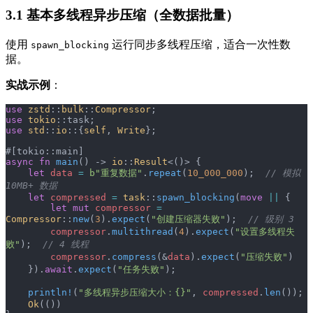
3.1 基本多线程异步压缩（全数据批量）
使用
运行同步多线程压缩，适合一次性数
spawn_blocking
据。
实战示例
：
use
 zstd
::
bulk
::
Compressor
;
use
 tokio
::task;
use
 std
::
io
::{
self
, 
Write
};
#[tokio::main]
async
 fn
 main
() -> 
io
::
Result
<()> {
    let
 data
 =
 b"重复数据"
.
repeat
(
10_000_000
);  
// 模拟 
10MB+ 数据
    let
 compressed
 =
 task
::
spawn_blocking
(
move
 ||
 {
        let
 mut
 compressor
 =
Compressor
::
new
(
3
).
expect
(
"创建压缩器失败"
);  
// 级别 3
        compressor
.
multithread
(
4
).
expect
(
"设置多线程失
败"
);  
// 4 线程
        compressor
.
compress
(&
data
).
expect
(
"压缩失败"
)
    }).
await
.
expect
(
"任务失败"
);
    println!
(
"多线程异步压缩大小：{}"
, 
compressed
.
len
());
    Ok
(())