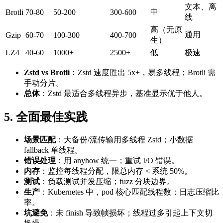
文本、离
中
Brotli
70-80
50-200
300-600
线
高（无原
通用
Gzip
60-70
100-300
400-700
生）
LZ4
40-60
1000+
2500+
低
极速
Zstd vs Brotli
：Zstd 速度胜出 5x+，易多线程；Brotli 需
手动分片。
总体
：Zstd 最适合多线程异步，基准显示优于他人。
5. 全面最佳实践
场景匹配
：大备份/流传输用多线程 Zstd；小数据
fallback 单线程。
错误处理
：用 anyhow 统一；重试 I/O 错误。
内存
：监控每线程分配，限总内存 < 系统 50%。
测试
：负载测试并发压缩；fuzz 分块边界。
生产
：Kubernetes 中，pod 核心匹配线程数；日志压缩比
率。
坑避免
：未 finish 导致帧损坏；线程过多引起上下文切