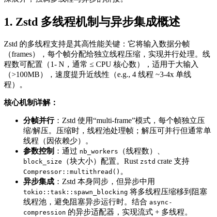
1. Zstd 多线程机制与异步集成概述
Zstd 的多线程支持是其高性能关键：它将输入数据分帧
（frames），每个帧分配给独立线程压缩，实现并行处理。线
程数可配置（1- N，通常 ≤ CPU 核心数），适用于大输入
（>100MB），速度提升近线性（e.g., 4 线程 ~3-4x 单线
程）。
核心机制详解：
分帧并行
：Zstd 使用“multi-frame”模式，每个帧独立压
缩/解压。压缩时，线程池处理帧；解压可并行但通常单
线程（因依赖少）。
参数控制
：通过
（线程数）、
nb_workers
（块大小）配置。Rust
crate 支持
block_size
zstd
。
Compressor::multithread()
异步集成
：Zstd 本身同步，但异步中用
将多线程压缩移到阻塞
tokio::task::spawn_blocking
线程池，避免阻塞异步运行时。结合
async-
的异步适配器，实现流式 + 多线程。
compression