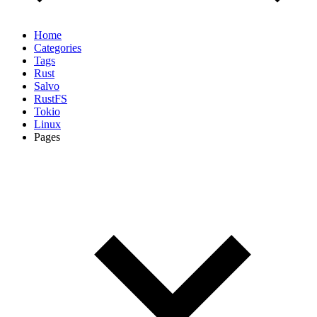
Home
Categories
Tags
Rust
Salvo
RustFS
Tokio
Linux
Pages