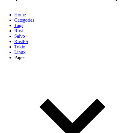
Home
Categories
Tags
Rust
Salvo
RustFS
Tokio
Linux
Pages