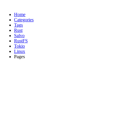
Home
Categories
Tags
Rust
Salvo
RustFS
Tokio
Linux
Pages