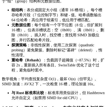
于“组”（group）结构和元数据位图。
组结构
：表分成固定大小组（通常 16 槽/组）。每个槽
存哈希片段（7 位控制字节）和键 - 值。哈希函数输出
64 位哈希：高位用于组索引，低位用于槽匹配。
元数据位图
：每个组有一个字节位图（8 位，但扩展到
16 槽）。位表示槽状态：空（0b00）、满（0b01）、删
除（0b10）。插入时，找空槽；查找用 SIMD 加载位
图，并行匹配哈希片段。
探测策略
：非线性探测，使用二次探测（quadratic
probing）避免聚簇。删除时标记“墓碑”（deleted），惰
性清理。
重哈希（Rehash）
：负载因子超阈值（~87.5%）时，扩
容 2x，重新插入所有条目。SwissTable 优化了这个过
程，避免临时缓冲。
数学视角：平均查找复杂度 O(1)，最坏 O(n)（但罕见）。
SIMD 加速：AVX2 下，一次检查 16 槽，理论加速 16x。
与 Rust 标准库比较
：标准库用类似设计，但 Hashbrown
允许自定义（如禁用 SIMD for old CPU）。