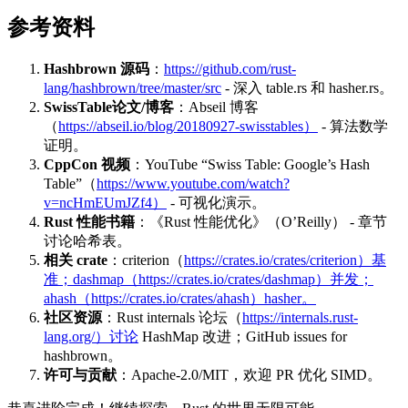
参考资料
Hashbrown 源码
：
https://github.com/rust-
lang/hashbrown/tree/master/src
- 深入 table.rs 和 hasher.rs。
SwissTable论文/博客
：Abseil 博客
（
https://abseil.io/blog/20180927-swisstables）
- 算法数学
证明。
CppCon 视频
：YouTube “Swiss Table: Google’s Hash
Table”（
https://www.youtube.com/watch?
v=ncHmEUmJZf4）
- 可视化演示。
Rust 性能书籍
：《Rust 性能优化》（O’Reilly） - 章节
讨论哈希表。
相关 crate
：criterion（
https://crates.io/crates/criterion）基
准；dashmap（https://crates.io/crates/dashmap）并发；
ahash（https://crates.io/crates/ahash）hasher。
社区资源
：Rust internals 论坛（
https://internals.rust-
lang.org/）讨论
HashMap 改进；GitHub issues for
hashbrown。
许可与贡献
：Apache-2.0/MIT，欢迎 PR 优化 SIMD。