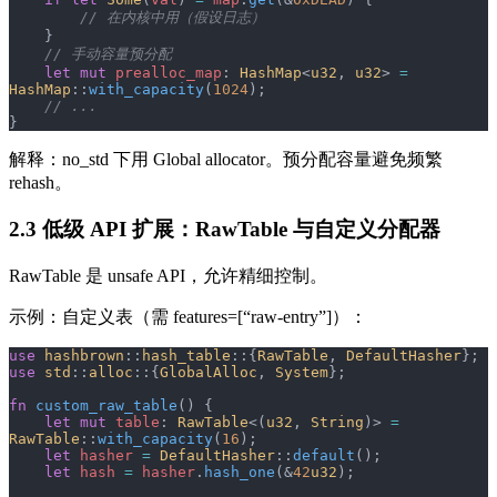
        // 在内核中用（假设日志）
    }
    // 手动容量预分配
    let
 mut
 prealloc_map
: 
HashMap
<
u32
, 
u32
> 
=
HashMap
::
with_capacity
(
1024
);
    // ...
}
解释：no_std 下用 Global allocator。预分配容量避免频繁
rehash。
2.3 低级 API 扩展：RawTable 与自定义分配器
RawTable 是 unsafe API，允许精细控制。
示例：自定义表（需 features=[“raw-entry”]）：
use
 hashbrown
::
hash_table
::{
RawTable
, 
DefaultHasher
};
use
 std
::
alloc
::{
GlobalAlloc
, 
System
};
fn
 custom_raw_table
() {
    let
 mut
 table
: 
RawTable
<(
u32
, 
String
)> 
=
RawTable
::
with_capacity
(
16
);
    let
 hasher
 =
 DefaultHasher
::
default
();
    let
 hash
 =
 hasher
.
hash_one
(&
42
u32
);