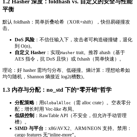
1.2 Hasher 深度：foldhash vs. 自定义的安全与性能
平衡
默认 foldhash：简单折叠哈希（XOR+shift），快但易碰撞攻
击。
DoS 风险
：不信任输入下，攻击者可构造碰撞键，退化
到 O(n)。
自定义 Hasher
：实现
trait。推荐 ahash（基于
Hasher
AES 指令，抗 DoS 且快）或 fxhash（简单快速）。
理论：好 hasher 需均匀分布、低碰撞。熵计算：理想哈希如
均匀随机，Shannon 熵接近 log2(槽数)。
1.3 内存与分配：no_std 下的“零开销”哲学
分配策略
：用
（需 alloc crate）。空表零分
GlobalAlloc
配；增长时用 Vec-like 布局。
低级控制
：RawTable API（不安全，但允许手动管理
槽）。
SIMD 与平台
：x86/AVX2、ARM/NEON 支持。禁用：
cargo features 无“inline-more”。