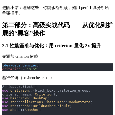
进阶小结：理解这些，你能诊断瓶颈，如用 perf 工具分析哈
希碰撞率。
第二部分：高级实战代码——从优化到扩
展的“黑客”操作
2.1 性能基准与优化：用 criterion 量化 2x 提升
先添加 criterion 依赖：
[
dev-dependencies
]
criterion
 = 
"0.5"
基准代码（src/benches.rs）：
#![feature(test)]
use
 criterion
::{black_box, criterion_group, 
criterion_main, 
Criterion
};
use
 hashbrown
::
HashMap
;
use
 std
::
collections
::
hash_map
::
RandomState
;
use
 std
::
hash
::
BuildHasherDefault
;
use
 ahash
::
AHasher
;