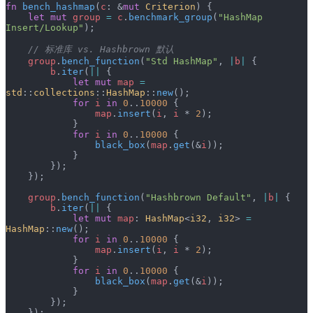
fn
 bench_hashmap
(
c
: &
mut
 Criterion
) {
    let
 mut
 group
 =
 c
.
benchmark_group
(
"HashMap 
Insert/Lookup"
);
    // 标准库 vs. Hashbrown 默认
    group
.
bench_function
(
"Std HashMap"
, 
|
b
|
 {
        b
.
iter
(
||
 {
            let
 mut
 map
 =
std
::
collections
::
HashMap
::
new
();
            for
 i
 in
 0
..
10000
 {
                map
.
insert
(
i
, 
i
 * 
2
);
            }
            for
 i
 in
 0
..
10000
 {
                black_box
(
map
.
get
(&
i
));
            }
        });
    });
    group
.
bench_function
(
"Hashbrown Default"
, 
|
b
|
 {
        b
.
iter
(
||
 {
            let
 mut
 map
: 
HashMap
<
i32
, 
i32
> 
=
HashMap
::
new
();
            for
 i
 in
 0
..
10000
 {
                map
.
insert
(
i
, 
i
 * 
2
);
            }
            for
 i
 in
 0
..
10000
 {
                black_box
(
map
.
get
(&
i
));
            }
        });
    });