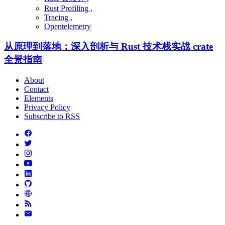
Rust Profiling ,
Tracing ,
Opentelemetry
从原理到落地：深入剖析与 Rust 技术栈实战 crate
全景指南
About
Contact
Elements
Privacy Policy
Subscribe to RSS