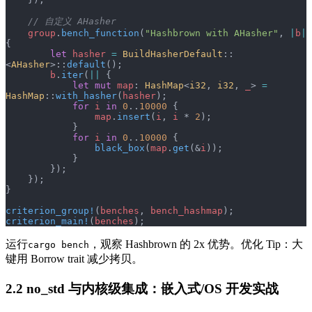
    // 自定义 AHasher
    group
.
bench_function
(
"Hashbrown with AHasher"
, 
|
b
|
{
        let
 hasher
 =
 BuildHasherDefault
::
<
AHasher
>::
default
();
        b
.
iter
(
||
 {
            let
 mut
 map
: 
HashMap
<
i32
, 
i32
, 
_
> 
=
HashMap
::
with_hasher
(
hasher
);
            for
 i
 in
 0
..
10000
 {
                map
.
insert
(
i
, 
i
 * 
2
);
            }
            for
 i
 in
 0
..
10000
 {
                black_box
(
map
.
get
(&
i
));
            }
        });
    });
}
criterion_group!
(
benches
, 
bench_hashmap
);
criterion_main!
(
benches
);
运行
，观察 Hashbrown 的 2x 优势。优化 Tip：大
cargo bench
键用 Borrow trait 减少拷贝。
2.2 no_std 与内核级集成：嵌入式/OS 开发实战