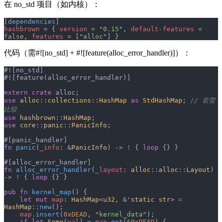
在 no_std 项目（如内核）：
[
dependencies
]
hashbrown
 = { 
version
 = 
"0.15"
, 
default-features
 = 
false
, 
features
 = [
"alloc"
] }
代码（需#![no_std] + #![feature(alloc_error_handler)]）：
#![no_std]
#![feature(alloc_error_handler)]
extern
 crate
 alloc;
use
 alloc
::
collections
::
HashMap
 as
 StdHashMap
; 
// 若需
比较
use
 hashbrown
::
HashMap
;
use
 core
::
panic
::
PanicInfo
;
#[panic_handler]
fn
 panic
(
_info
: &
PanicInfo
) -> 
!
 { 
loop
 {} }
#[alloc_error_handler]
fn
 alloc_error_handler
(
_layout
: 
alloc
::
alloc
::
Layout
) 
-> 
!
 { 
loop
 {} }
pub
 fn
 kernel_map
() {
    let
 mut
 map
: 
HashMap
<
u32
, &'
static
 str
> 
=
HashMap
::
new
();
    map
.
insert
(
0xDEAD
, 
"kernel_data"
);
    if
 let
 Some
(
val
) 
=
 map
.
get
(&
0xDEAD
) {