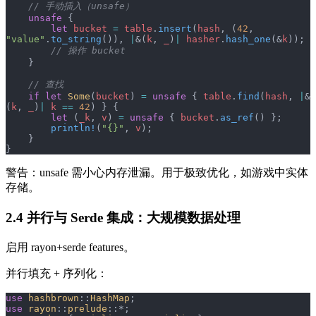
    // 手动插入（unsafe）
    unsafe
 {
        let
 bucket
 =
 table
.
insert
(
hash
, (
42
, 
"value"
.
to_string
()), 
|
&(
k
, 
_
)
|
 hasher
.
hash_one
(&
k
));
        // 操作 bucket
    }
    // 查找
    if
 let
 Some
(
bucket
) 
=
 unsafe
 { 
table
.
find
(
hash
, 
|
&
(
k
, 
_
)
|
 k
 ==
 42
) } {
        let
 (
_k
, 
v
) 
=
 unsafe
 { 
bucket
.
as_ref
() };
        println!
(
"{}"
, 
v
);
    }
}
警告：unsafe 需小心内存泄漏。用于极致优化，如游戏中实体
存储。
2.4 并行与 Serde 集成：大规模数据处理
启用 rayon+serde features。
并行填充 + 序列化：
use
 hashbrown
::
HashMap
;
use
 rayon
::
prelude
::*;