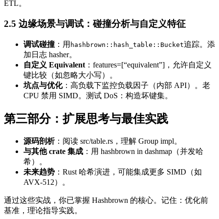
ETL。
2.5 边缘场景与调试：碰撞分析与自定义特征
调试碰撞
：用
追踪。添
hashbrown::hash_table::Bucket
加日志 hasher。
自定义 Equivalent
：features=[“equivalent”]，允许自定义
键比较（如忽略大小写）。
坑点与优化
：高负载下监控负载因子（内部 API）。老
CPU 禁用 SIMD。测试 DoS：构造坏键集。
第三部分：扩展思考与最佳实践
源码剖析
：阅读 src/table.rs，理解 Group impl。
与其他 crate 集成
：用 hashbrown in dashmap（并发哈
希）。
未来趋势
：Rust 哈希演进，可能集成更多 SIMD（如
AVX-512）。
通过这些实战，你已掌握 Hashbrown 的核心。记住：优化前
基准，理论指导实践。