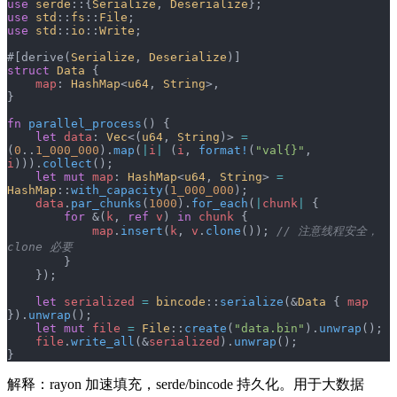
use
 serde
::{
Serialize
, 
Deserialize
};
use
 std
::
fs
::
File
;
use
 std
::
io
::
Write
;
#[derive(
Serialize
, 
Deserialize
)]
struct
 Data
 {
    map
: 
HashMap
<
u64
, 
String
>,
}
fn
 parallel_process
() {
    let
 data
: 
Vec
<(
u64
, 
String
)> 
=
(
0
..
1_000_000
).
map
(
|
i
|
 (
i
, 
format!
(
"val{}"
, 
i
))).
collect
();
    let
 mut
 map
: 
HashMap
<
u64
, 
String
> 
=
HashMap
::
with_capacity
(
1_000_000
);
    data
.
par_chunks
(
1000
).
for_each
(
|
chunk
|
 {
        for
 &(
k
, 
ref
 v
) 
in
 chunk
 {
            map
.
insert
(
k
, 
v
.
clone
()); 
// 注意线程安全，
clone 必要
        }
    });
    let
 serialized
 =
 bincode
::
serialize
(&
Data
 { 
map
}).
unwrap
();
    let
 mut
 file
 =
 File
::
create
(
"data.bin"
).
unwrap
();
    file
.
write_all
(&
serialized
).
unwrap
();
}
解释：rayon 加速填充，serde/bincode 持久化。用于大数据