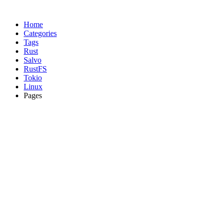
Home
Categories
Tags
Rust
Salvo
RustFS
Tokio
Linux
Pages