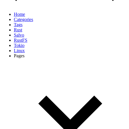
Home
Categories
Tags
Rust
Salvo
RustFS
Tokio
Linux
Pages