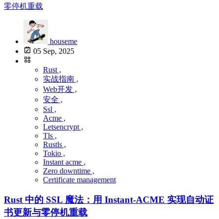
houseme
05 Sep, 2025
Rust ,
实战指南 ,
Web开发 ,
安全 ,
Ssl ,
Acme ,
Letsencrypt ,
Tls ,
Rustls ,
Tokio ,
Instant acme ,
Zero downtime ,
Certificate management
Rust 中的 SSL 魔法：用 Instant-ACME 实现自动证
书更新与零停机重载