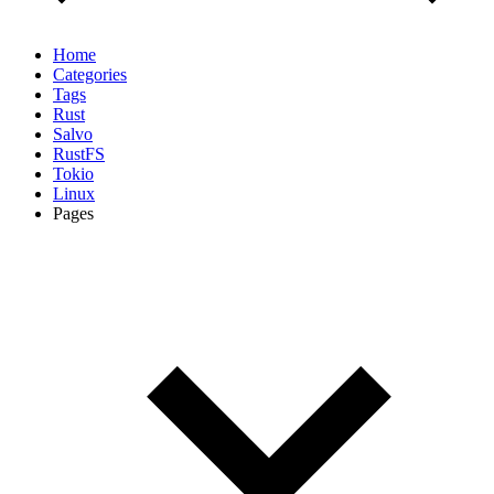
Home
Categories
Tags
Rust
Salvo
RustFS
Tokio
Linux
Pages