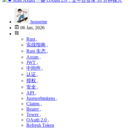
houseme
06 Jan, 2026
Rust ,
实战指南 ,
Rust 生态 ,
Axum ,
JWT ,
中间件 ,
认证 ,
授权 ,
安全 ,
API ,
Jsonwebtokens ,
Claims ,
Bearer ,
Tower ,
OAuth 2.0 ,
Refresh Token