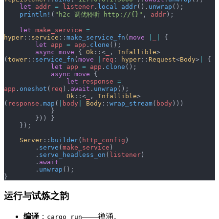
    let
 addr
 =
 listener
.
local_addr
().
unwrap
();
    println!
(
"h2c 调优聆听 http://{}"
, 
addr
);
    let
 make_service
 =
hyper
::
service
::
make_service_fn
(
move
 |
_
|
 {
        let
 app
 =
 app
.
clone
();
        async
 move
 { 
Ok
::<
_
, 
Infallible
>
(
tower
::
service_fn
(
move
 |
req
: 
hyper
::
Request
<
Body
>
|
 {
            let
 app
 =
 app
.
clone
();
            async
 move
 {
                let
 response
 =
app
.
oneshot
(
req
).
await
.
unwrap
();
                Ok
::<
_
, 
Infallible
>
(
response
.
map
(
|
body
|
 Body
::
wrap_stream
(
body
)))
            }
        })) }
    });
    Server
::
builder
(
http_config
)
        .
serve
(
make_service
)
        .
serve_headless_on
(
listener
)
        .
await
        .
unwrap
();
}
运行与试炼之韵
编译
：
——禅涌。
cargo run