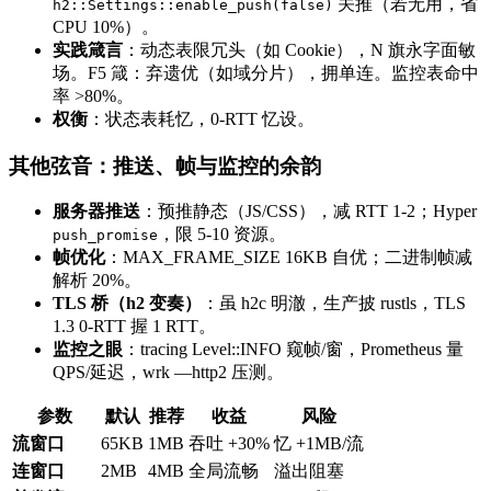
关推（若无用，省
h2::Settings::enable_push(false)
CPU 10%）。
实践箴言
：动态表限冗头（如 Cookie），N 旗永字面敏
场。F5 箴：弃遗优（如域分片），拥单连。监控表命中
率 >80%。
权衡
：状态表耗忆，0-RTT 忆设。
其他弦音：推送、帧与监控的余韵
服务器推送
：预推静态（JS/CSS），减 RTT 1-2；Hyper
，限 5-10 资源。
push_promise
帧优化
：MAX_FRAME_SIZE 16KB 自优；二进制帧减
解析 20%。
TLS 桥（h2 变奏）
：虽 h2c 明澈，生产披 rustls，TLS
1.3 0-RTT 握 1 RTT。
监控之眼
：tracing Level::INFO 窥帧/窗，Prometheus 量
QPS/延迟，wrk —http2 压测。
参数
默认
推荐
收益
风险
流窗口
65KB
1MB
吞吐 +30%
忆 +1MB/流
连窗口
2MB
4MB
全局流畅
溢出阻塞