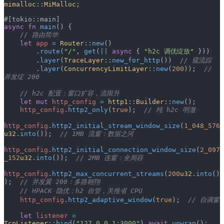
mimalloc
::
MiMalloc
;
#[tokio::main]
async
 fn
 main
() {
    // 路由简华
    let
 app
 =
 Router
::
new
()
        .
route
(
"/"
, 
get
(
||
 async
 { 
"h2c 调优绽放"
 }))
        .
layer
(
TraceLayer
::
new_for_http
())  
// 窥流踪
        .
layer
(
ConcurrencyLimitLayer
::
new
(
200
));  
// 
并发绽 200
    // h2c 配置：窗口扩容，流限升
    let
 mut
 http_config
 =
 http1
::
Builder
::
new
();
    http_config
.
http2_only
(
true
);  
// 纯 h2c 明澈
http_config
.
http2_initial_stream_window_size
(
1_048_576
u32
.
into
());  
// 1MB 流窗：数据之河
http_config
.
http2_initial_connection_window_size
(
2_097
_152
u32
.
into
());  
// 2MB 连窗：全局容
http_config
.
http2_max_concurrent_streams
(
200
u32
.
into
()
);  
// 并发翼 200：多路翱翔
    // HPACK 隐优：h2 自管，关推省 CPU
    http_config
.
http2_adaptive_window
(
true
);  
// 自调窗
    let
 listener
 =
TcpListener
::
bind
(
"127.0.0.1:3000"
).
await
.
unwrap
();