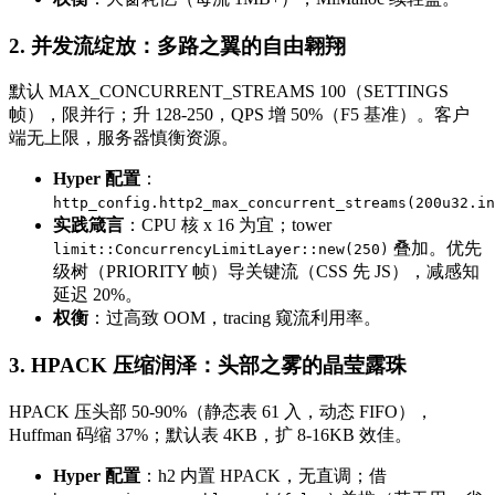
2. 并发流绽放：多路之翼的自由翱翔
默认 MAX_CONCURRENT_STREAMS 100（SETTINGS
帧），限并行；升 128-250，QPS 增 50%（F5 基准）。客户
端无上限，服务器慎衡资源。
Hyper 配置
：
http_config.http2_max_concurrent_streams(200u32.in
实践箴言
：CPU 核 x 16 为宜；tower
叠加。优先
limit::ConcurrencyLimitLayer::new(250)
级树（PRIORITY 帧）导关键流（CSS 先 JS），减感知
延迟 20%。
权衡
：过高致 OOM，tracing 窥流利用率。
3. HPACK 压缩润泽：头部之雾的晶莹露珠
HPACK 压头部 50-90%（静态表 61 入，动态 FIFO），
Huffman 码缩 37%；默认表 4KB，扩 8-16KB 效佳。
Hyper 配置
：h2 内置 HPACK，无直调；借