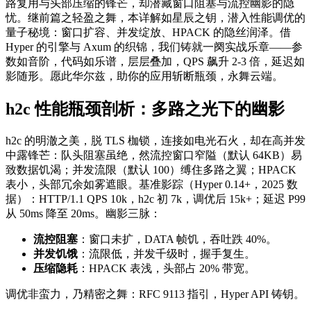
路复用与头部压缩的锋芒，却潜藏窗口阻塞与流控幽影的隐
忧。继前篇之轻盈之舞，本详解如星辰之钥，潜入性能调优的
量子秘境：窗口扩容、并发绽放、HPACK 的隐丝润泽。借
Hyper 的引擎与 Axum 的织锦，我们铸就一阕实战乐章——参
数如音阶，代码如乐谱，层层叠加，QPS 飙升 2-3 倍，延迟如
影随形。愿此华尔兹，助你的应用斩断瓶颈，永舞云端。
h2c 性能瓶颈剖析：多路之光下的幽影
h2c 的明澈之美，脱 TLS 枷锁，连接如电光石火，却在高并发
中露锋芒：队头阻塞虽绝，然流控窗口窄隘（默认 64KB）易
致数据饥渴；并发流限（默认 100）缚住多路之翼；HPACK
表小，头部冗余如雾遮眼。基准影踪（Hyper 0.14+，2025 数
据）：HTTP/1.1 QPS 10k，h2c 初 7k，调优后 15k+；延迟 P99
从 50ms 降至 20ms。幽影三脉：
流控阻塞
：窗口未扩，DATA 帧饥，吞吐跌 40%。
并发饥饿
：流限低，并发千级时，握手复生。
压缩隐耗
：HPACK 表浅，头部占 20% 带宽。
调优非蛮力，乃精密之舞：RFC 9113 指引，Hyper API 铸钥。