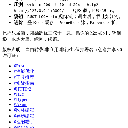
压测
：
wrk -c 200 -t 10 -d 30s --http2
——QPS 飙，P99 <20ms。
http://127.0.0.1:3000/
窥钥
：
观窗/流；调窗后，吞吐如江河。
RUST_LOG=info
进阶
：叠 Redis 缓存，Prometheus 脉，Kubernetes 扩。
此禅乐虽简，却融调优三弦于一息。愿你的 h2c 如刃，斩幽
影，永迅无虞。续问，续谱。
版权声明：自由转载-非商用-非衍生-保持署名（创意共享3.0
许可证）
#Rust
#性能优化
#工具推荐
#实战指南
#HTTP/2
#H2c
#Hyper
#Axum
#网络编程
#异步编程
#性能猎手
#代码瓶颈