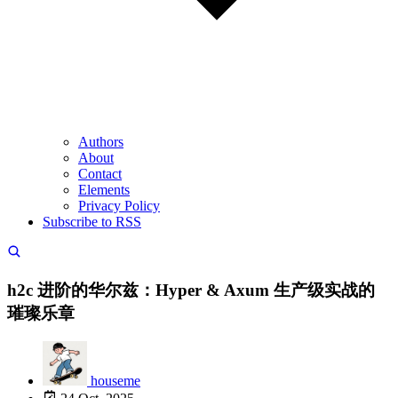
Authors
About
Contact
Elements
Privacy Policy
Subscribe to RSS
h2c 进阶的华尔兹：Hyper & Axum 生产级实战的
璀璨乐章
houseme