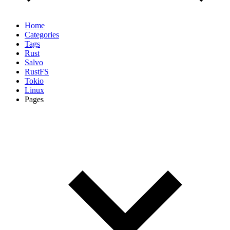
Home
Categories
Tags
Rust
Salvo
RustFS
Tokio
Linux
Pages