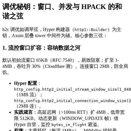
调优秘钥：窗口、并发与 HPACK 的和
谐之弦
h2c 调优如调琴弦，Hyper 构建器（
）为主
http1::Builder
钥，Axum 层叠 tower 中间件为辅。核心参数三弦：
1. 流控窗口扩容：容纳数据之河
默认初始流窗口 65KB（RFC 7540），易致阻塞；扩至 1-
4MB，吞吐升 30%（Cloudflare 测）。连接窗口 2MB，防全局
饥。
Hyper 配置
：
http_config.http2_initial_stream_window_size(1_048
（1MB 流）；
http_config.http2_initial_connection_window_size(2
（2MB 连）。
实践箴言
：高延迟网（>100ms RTT）扩 4MB，低带宽
限 512KB。动态更新（WINDOW_UPDATE 帧）借
Hyper 自管，监控
避溢。
bytes_in_flight
权衡
：大窗耗忆（每流 1MB+），MiMalloc 续轻盈。