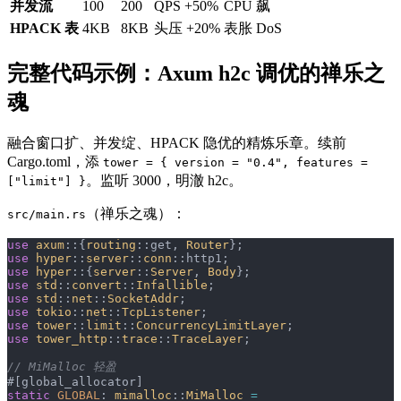
并发流
100
200
QPS +50%
CPU 飙
HPACK 表
4KB
8KB
头压 +20%
表胀 DoS
完整代码示例：Axum h2c 调优的禅乐之
魂
融合窗口扩、并发绽、HPACK 隐优的精炼乐章。续前
Cargo.toml，添
tower = { version = "0.4", features =
。监听 3000，明澈 h2c。
["limit"] }
（禅乐之魂）：
src/main.rs
use
 axum
::{
routing
::get, 
Router
};
use
 hyper
::
server
::
conn
::http1;
use
 hyper
::{
server
::
Server
, 
Body
};
use
 std
::
convert
::
Infallible
;
use
 std
::
net
::
SocketAddr
;
use
 tokio
::
net
::
TcpListener
;
use
 tower
::
limit
::
ConcurrencyLimitLayer
;
use
 tower_http
::
trace
::
TraceLayer
;
// MiMalloc 轻盈
#[global_allocator]
static
 GLOBAL
: 
mimalloc
::
MiMalloc
 =