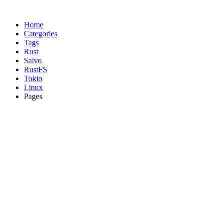
Home
Categories
Tags
Rust
Salvo
RustFS
Tokio
Linux
Pages