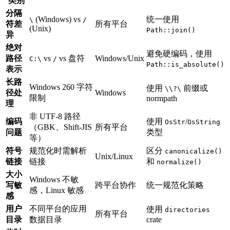
类别
分隔
(Windows) vs
统一使用
\
/
符差
所有平台
(Unix)
Path::join()
异
绝对
避免硬编码，使用
路径
vs
vs 盘符
Windows/Unix
C:\
/
Path::is_absolute()
表示
长路
Windows 260 字符
使用
前缀或
\\?\
径处
Windows
限制
normpath
理
非 UTF-8 路径
编码
使用
/
OsStr
OsString
（GBK、Shift-JIS
所有平台
问题
类型
等）
符号
规范化时需解析
区分
canonicalize()
Unix/Linux
链接
链接
和
normalize()
大小
Windows 不敏
写敏
跨平台协作
统一规范化策略
感，Linux 敏感
感
用户
不同平台的应用
使用
directories
所有平台
目录
数据目录
crate