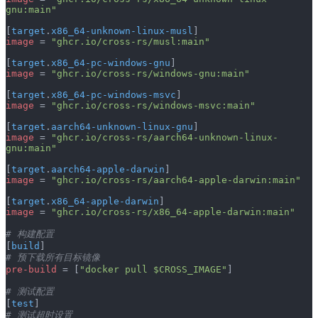
gnu:main"
[
target
.
x86_64-unknown-linux-musl
]
image
 = 
"ghcr.io/cross-rs/musl:main"
[
target
.
x86_64-pc-windows-gnu
]
image
 = 
"ghcr.io/cross-rs/windows-gnu:main"
[
target
.
x86_64-pc-windows-msvc
]
image
 = 
"ghcr.io/cross-rs/windows-msvc:main"
[
target
.
aarch64-unknown-linux-gnu
]
image
 = 
"ghcr.io/cross-rs/aarch64-unknown-linux-
gnu:main"
[
target
.
aarch64-apple-darwin
]
image
 = 
"ghcr.io/cross-rs/aarch64-apple-darwin:main"
[
target
.
x86_64-apple-darwin
]
image
 = 
"ghcr.io/cross-rs/x86_64-apple-darwin:main"
# 构建配置
[
build
]
# 预下载所有目标镜像
pre-build
 = [
"docker pull $CROSS_IMAGE"
]
# 测试配置
[
test
]
# 测试超时设置