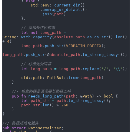
        } 
else
 {
            std
::
env
::
current_dir
()
                .
unwrap_or_default
()
                .
join
(
path
)
        };
        // 添加长路径前缀
        let
 mut
 long_path
 =
String
::
with_capacity
(
absolute_path
.
as_os_str
().
len
() 
+ 
4
);
        long_path
.
push_str
(
VERBATIM_PREFIX
);
long_path
.
push_str
(&
absolute_path
.
to_string_lossy
());
        // 标准化分隔符
        let
 long_path
 =
 long_path
.
replace
(
'/'
, 
"
\\
"
);
        std
::
path
::
PathBuf
::
from
(
long_path
)
    }
    /// 检查路径是否需要长路径支持
    pub
 fn
 needs_long_path
(
path
: &
Path
) -> 
bool
 {
        let
 path_str
 =
 path
.
to_string_lossy
();
        path_str
.
len
() > 
260
    }
}
/// 路径规范化服务
pub
 struct
 PathNormalizer
;