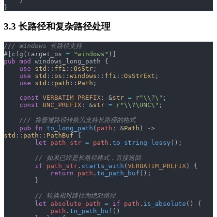
    }
}
3.3 长路径和复杂路径处理
/// Windows 长路径支持
#[cfg(target_os 
=
 "windows"
)]
pub
 mod
 windows_long_path {
    use
 std
::
ffi
::
OsStr
;
    use
 std
::
os
::
windows
::
ffi
::
OsStrExt
;
    use
 std
::
path
::
Path
;
    const
 VERBATIM_PREFIX
: &
str
 =
 r"\\?\"
;
    const
 UNC_PREFIX
: &
str
 =
 r"\\?\UNC\"
;
    /// 将普通路径转换为支持长路径的格式
    pub
 fn
 to_long_path
(
path
: &
Path
) -> 
std
::
path
::
PathBuf
 {
        let
 path_str
 =
 path
.
to_string_lossy
();
        // 如果已经是长路径格式，直接返回
        if
 path_str
.
starts_with
(
VERBATIM_PREFIX
) {
            return
 path
.
to_path_buf
();
        }
        // 转换相对路径为绝对路径
        let
 absolute_path
 =
 if
 path
.
is_absolute
() {
            path
.
to_path_buf
()