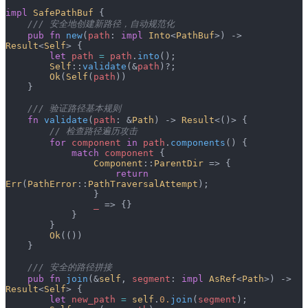
impl
 SafePathBuf
 {
    /// 安全地创建新路径，自动规范化
    pub
 fn
 new
(
path
: 
impl
 Into
<
PathBuf
>) -> 
Result
<
Self
> {
        let
 path
 =
 path
.
into
();
        Self
::
validate
(&
path
)?;
        Ok
(
Self
(
path
))
    }
    /// 验证路径基本规则
    fn
 validate
(
path
: &
Path
) -> 
Result
<()> {
        // 检查路径遍历攻击
        for
 component
 in
 path
.
components
() {
            match
 component
 {
                Component
::
ParentDir
 => {
                    return
Err
(
PathError
::
PathTraversalAttempt
);
                }
                _
 => {}
            }
        }
        Ok
(())
    }
    /// 安全的路径拼接
    pub
 fn
 join
(&
self
, 
segment
: 
impl
 AsRef
<
Path
>) -> 
Result
<
Self
> {
        let
 new_path
 =
 self
.
0.
join
(
segment
);