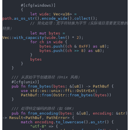
        #[cfg(windows)]
        {
            let
 wide
: 
Vec
<
u16
> 
=
path
.
as_os_str
().
encode_wide
().
collect
();
            // 简化处理：宽字符转换为字节（实际项目需要更完整的
转换）
            let
 mut
 bytes
 =
Vec
::
with_capacity
(
wide
.
len
() * 
2
);
            for
 ch
 in
 wide
 {
                bytes
.
push
((
ch
 & 
0xFF
) 
as
 u8
);
                bytes
.
push
((
ch
 >>
 8
) 
as
 u8
);
            }
            bytes
        }
    }
    /// 从原始字节创建路径（Unix 风格）
    #[cfg(unix)]
    pub
 fn
 from_bytes
(
bytes
: &[
u8
]) -> 
PathBuf
 {
        use
 std
::
os
::
unix
::
ffi
::
OsStrExt
;
        PathBuf
::
from
(
OsStr
::
from_bytes
(
bytes
))
    }
    /// 处理特定编码的路径（如 GBK）
    pub
 fn
 from_encoding
(
bytes
: &[
u8
], 
encoding
: &
str
) 
-> 
Result
<
PathBuf
, 
PathError
> {
        match
 encoding
.
to_lowercase
().
as_str
() {
            "utf-8"
 => {