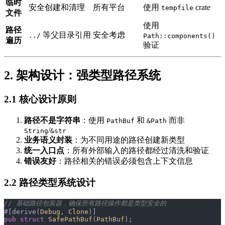
临时
安全创建和清理
所有平台
使用
crate
tempfile
文件
使用
路径
等父目录引用
安全考虑
../
Path::components()
遍历
验证
2. 架构设计：强类型路径系统
2.1 核心设计原则
路径不是字符串
：使用
和
而非
PathBuf
&Path
/
String
&str
业务语义封装
：为不同用途的路径创建新类型
统一入口点
：所有外部输入的路径都经过清洗和验证
错误友好
：路径相关的错误必须包含上下文信息
2.2 路径类型系统设计
// 基础路径包装器，确保所有路径操作都是类型安全的
#[derive(
Debug
, 
Clone
)]
pub
 struct
 SafePathBuf
(
PathBuf
);