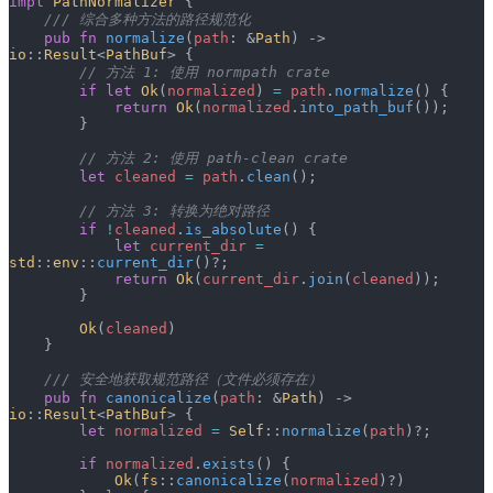
impl
 PathNormalizer
 {
    /// 综合多种方法的路径规范化
    pub
 fn
 normalize
(
path
: &
Path
) -> 
io
::
Result
<
PathBuf
> {
        // 方法 1: 使用 normpath crate
        if
 let
 Ok
(
normalized
) 
=
 path
.
normalize
() {
            return
 Ok
(
normalized
.
into_path_buf
());
        }
        // 方法 2: 使用 path-clean crate
        let
 cleaned
 =
 path
.
clean
();
        // 方法 3: 转换为绝对路径
        if
 !
cleaned
.
is_absolute
() {
            let
 current_dir
 =
std
::
env
::
current_dir
()?;
            return
 Ok
(
current_dir
.
join
(
cleaned
));
        }
        Ok
(
cleaned
)
    }
    /// 安全地获取规范路径（文件必须存在）
    pub
 fn
 canonicalize
(
path
: &
Path
) -> 
io
::
Result
<
PathBuf
> {
        let
 normalized
 =
 Self
::
normalize
(
path
)?;
        if
 normalized
.
exists
() {
            Ok
(
fs
::
canonicalize
(
normalized
)?)