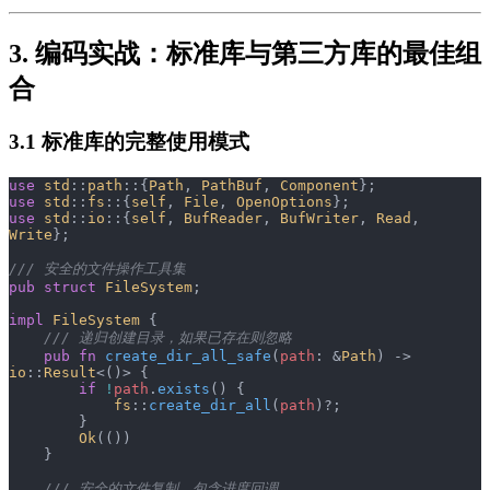
3. 编码实战：标准库与第三方库的最佳组
合
3.1 标准库的完整使用模式
use
 std
::
path
::{
Path
, 
PathBuf
, 
Component
};
use
 std
::
fs
::{
self
, 
File
, 
OpenOptions
};
use
 std
::
io
::{
self
, 
BufReader
, 
BufWriter
, 
Read
, 
Write
};
/// 安全的文件操作工具集
pub
 struct
 FileSystem
;
impl
 FileSystem
 {
    /// 递归创建目录，如果已存在则忽略
    pub
 fn
 create_dir_all_safe
(
path
: &
Path
) -> 
io
::
Result
<()> {
        if
 !
path
.
exists
() {
            fs
::
create_dir_all
(
path
)?;
        }
        Ok
(())
    }
    /// 安全的文件复制，包含进度回调