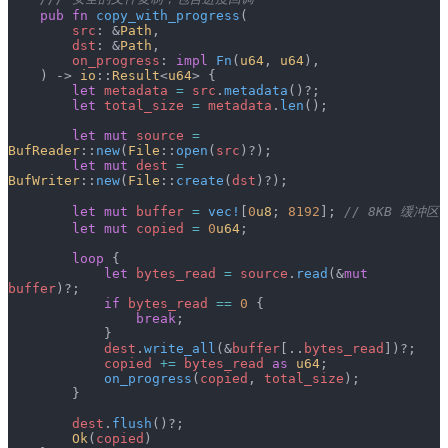
    pub
 fn
 copy_with_progress
(
        src
: &
Path
,
        dst
: &
Path
,
        on_progress
: 
impl
 Fn
(
u64
, 
u64
),
    ) -> 
io
::
Result
<
u64
> {
        let
 metadata
 =
 src
.
metadata
()?;
        let
 total_size
 =
 metadata
.
len
();
        let
 mut
 source
 =
BufReader
::
new
(
File
::
open
(
src
)?);
        let
 mut
 dest
 =
BufWriter
::
new
(
File
::
create
(
dst
)?);
        let
 mut
 buffer
 =
 vec!
[
0
u8
; 
8192
]; 
// 8KB 缓冲区
        let
 mut
 copied
 =
 0
u64
;
        loop
 {
            let
 bytes_read
 =
 source
.
read
(&
mut
buffer
)?;
            if
 bytes_read
 ==
 0
 {
                break
;
            }
            dest
.
write_all
(&
buffer
[..
bytes_read
])?;
            copied
 +=
 bytes_read
 as
 u64
;
            on_progress
(
copied
, 
total_size
);
        }
        dest
.
flush
()?;
        Ok
(
copied
)