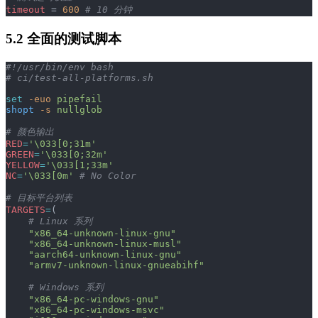
timeout
 = 
600
 # 10 分钟
5.2 全面的测试脚本
#!/usr/bin/env bash
# ci/test-all-platforms.sh
set
 -euo
 pipefail
shopt
 -s
 nullglob
# 颜色输出
RED
=
'\033[0;31m'
GREEN
=
'\033[0;32m'
YELLOW
=
'\033[1;33m'
NC
=
'\033[0m'
 # No Color
# 目标平台列表
TARGETS
=
(
    # Linux 系列
    "x86_64-unknown-linux-gnu"
    "x86_64-unknown-linux-musl"
    "aarch64-unknown-linux-gnu"
    "armv7-unknown-linux-gnueabihf"
    # Windows 系列
    "x86_64-pc-windows-gnu"
    "x86_64-pc-windows-msvc"