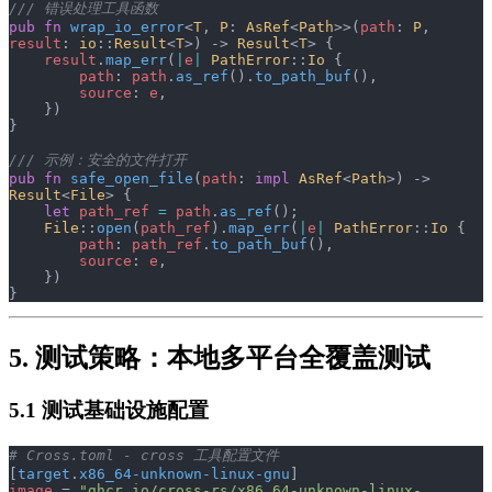
/// 错误处理工具函数
pub
 fn
 wrap_io_error
<
T
, 
P
: 
AsRef
<
Path
>>(
path
: 
P
, 
result
: 
io
::
Result
<
T
>) -> 
Result
<
T
> {
    result
.
map_err
(
|
e
|
 PathError
::
Io
 {
        path
: 
path
.
as_ref
().
to_path_buf
(),
        source
: 
e
,
    })
}
/// 示例：安全的文件打开
pub
 fn
 safe_open_file
(
path
: 
impl
 AsRef
<
Path
>) -> 
Result
<
File
> {
    let
 path_ref
 =
 path
.
as_ref
();
    File
::
open
(
path_ref
).
map_err
(
|
e
|
 PathError
::
Io
 {
        path
: 
path_ref
.
to_path_buf
(),
        source
: 
e
,
    })
}
5. 测试策略：本地多平台全覆盖测试
5.1 测试基础设施配置
# Cross.toml - cross 工具配置文件
[
target
.
x86_64-unknown-linux-gnu
]
image
 = 
"ghcr.io/cross-rs/x86_64-unknown-linux-