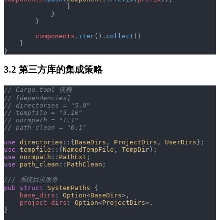
                }
            }
        }
        components
.
iter
().
collect
()
    }
}
3.2 第三方库的集成策略
// Cargo.toml 依赖
// [dependencies]
// directories = "5.0"
// tempfile = "3.10"
// normpath = "1.1"
// path-clean = "0.1"
use
 directories
::{
BaseDirs
, 
ProjectDirs
, 
UserDirs
};
use
 tempfile
::{
NamedTempFile
, 
TempDir
};
use
 normpath
::
PathExt
;
use
 path_clean
::
PathClean
;
/// 系统目录服务
pub
 struct
 SystemPaths
 {
    base_dirs
: 
Option
<
BaseDirs
>,
    project_dirs
: 
Option
<
ProjectDirs
>,
}