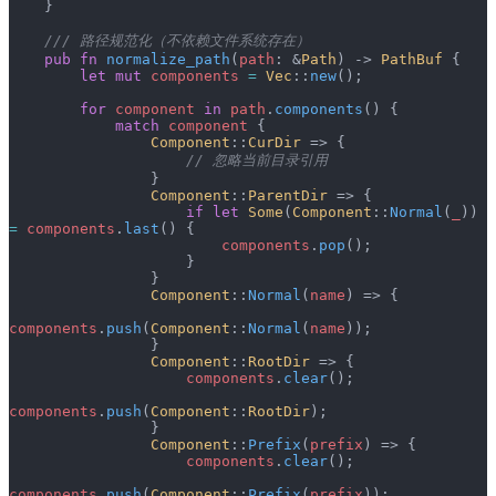
    }
    /// 路径规范化（不依赖文件系统存在）
    pub
 fn
 normalize_path
(
path
: &
Path
) -> 
PathBuf
 {
        let
 mut
 components
 =
 Vec
::
new
();
        for
 component
 in
 path
.
components
() {
            match
 component
 {
                Component
::
CurDir
 => {
                    // 忽略当前目录引用
                }
                Component
::
ParentDir
 => {
                    if
 let
 Some
(
Component
::
Normal
(
_
)) 
=
 components
.
last
() {
                        components
.
pop
();
                    }
                }
                Component
::
Normal
(
name
) => {
components
.
push
(
Component
::
Normal
(
name
));
                }
                Component
::
RootDir
 => {
                    components
.
clear
();
components
.
push
(
Component
::
RootDir
);
                }
                Component
::
Prefix
(
prefix
) => {
                    components
.
clear
();
components
.
push
(
Component
::
Prefix
(
prefix
));