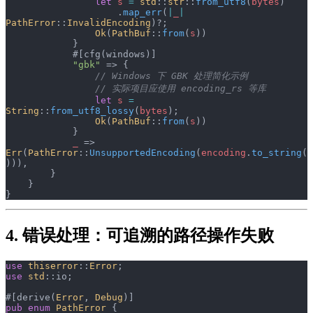
                let
 s
 =
 std
::
str
::
from_utf8
(
bytes
)
                    .
map_err
(
|
_
|
PathError
::
InvalidEncoding
)?;
                Ok
(
PathBuf
::
from
(
s
))
            }
            #[cfg(windows)]
            "gbk"
 => {
                // Windows 下 GBK 处理简化示例
                // 实际项目应使用 encoding_rs 等库
                let
 s
 =
String
::
from_utf8_lossy
(
bytes
);
                Ok
(
PathBuf
::
from
(
s
))
            }
            _
 => 
Err
(
PathError
::
UnsupportedEncoding
(
encoding
.
to_string
(
))),
        }
    }
}
4. 错误处理：可追溯的路径操作失败
use
 thiserror
::
Error
;
use
 std
::io;
#[derive(
Error
, 
Debug
)]
pub
 enum
 PathError
 {