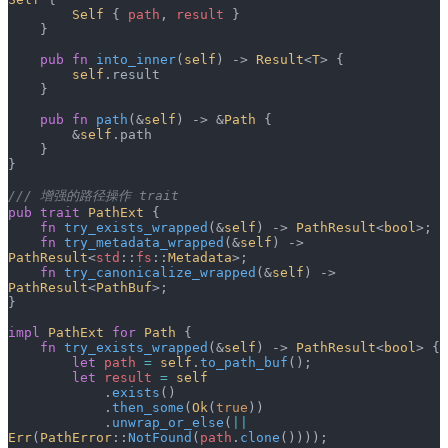
        Self
 { 
path
, 
result
 }
    }
    pub
 fn
 into_inner
(
self
) -> 
Result
<
T
> {
        self
.result
    }
    pub
 fn
 path
(&
self
) -> &
Path
 {
        &
self
.path
    }
}
/// 增强的路径操作 trait
pub
 trait
 PathExt
 {
    fn
 try_exists_wrapped
(&
self
) -> 
PathResult
<
bool
>;
    fn
 try_metadata_wrapped
(&
self
) -> 
PathResult
<
std
::
fs
::
Metadata
>;
    fn
 try_canonicalize_wrapped
(&
self
) -> 
PathResult
<
PathBuf
>;
}
impl
 PathExt
 for
 Path
 {
    fn
 try_exists_wrapped
(&
self
) -> 
PathResult
<
bool
> {
        let
 path
 =
 self
.
to_path_buf
();
        let
 result
 =
 self
            .
exists
()
            .
then_some
(
Ok
(
true
))
            .
unwrap_or_else
(
||
Err
(
PathError
::
NotFound
(
path
.
clone
())));