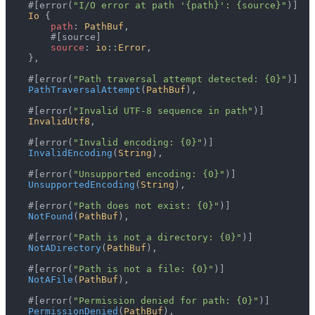
    #[error(
"I/O error at path '{path}': {source}"
)]
    Io
 {
        path
: 
PathBuf
,
        #[source]
        source
: 
io
::
Error
,
    },
    #[error(
"Path traversal attempt detected: {0}"
)]
    PathTraversalAttempt
(
PathBuf
),
    #[error(
"Invalid UTF-8 sequence in path"
)]
    InvalidUtf8
,
    #[error(
"Invalid encoding: {0}"
)]
    InvalidEncoding
(
String
),
    #[error(
"Unsupported encoding: {0}"
)]
    UnsupportedEncoding
(
String
),
    #[error(
"Path does not exist: {0}"
)]
    NotFound
(
PathBuf
),
    #[error(
"Path is not a directory: {0}"
)]
    NotADirectory
(
PathBuf
),
    #[error(
"Path is not a file: {0}"
)]
    NotAFile
(
PathBuf
),
    #[error(
"Permission denied for path: {0}"
)]
    PermissionDenied
(
PathBuf
),