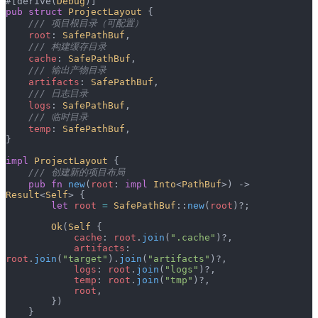
#[derive(
Debug
)]
pub
 struct
 ProjectLayout
 {
    /// 项目根目录（可配置）
    root
: 
SafePathBuf
,
    /// 构建缓存目录
    cache
: 
SafePathBuf
,
    /// 输出产物目录
    artifacts
: 
SafePathBuf
,
    /// 日志目录
    logs
: 
SafePathBuf
,
    /// 临时目录
    temp
: 
SafePathBuf
,
}
impl
 ProjectLayout
 {
    /// 创建新的项目布局
    pub
 fn
 new
(
root
: 
impl
 Into
<
PathBuf
>) -> 
Result
<
Self
> {
        let
 root
 =
 SafePathBuf
::
new
(
root
)?;
        Ok
(
Self
 {
            cache
: 
root
.
join
(
".cache"
)?,
            artifacts
: 
root
.
join
(
"target"
).
join
(
"artifacts"
)?,
            logs
: 
root
.
join
(
"logs"
)?,
            temp
: 
root
.
join
(
"tmp"
)?,
            root
,
        })
    }