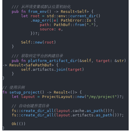
    /// 从环境变量或默认位置初始化
    pub
 fn
 from_env
() -> 
Result
<
Self
> {
        let
 root
 =
 std
::
env
::
current_dir
()
            .
map_err
(
|
e
|
 PathError
::
Io
 {
                path
: 
PathBuf
::
from
(
"."
),
                source
: 
e
,
            })?;
        Self
::
new
(
root
)
    }
    /// 获取特定平台的构建目录
    pub
 fn
 platform_artifact_dir
(&
self
, 
target
: &
str
) 
-> 
Result
<
SafePathBuf
> {
        self
.artifacts.
join
(
target
)
    }
}
// 使用示例
fn
 setup_project
() -> 
Result
<()> {
    let
 layout
 =
 ProjectLayout
::
new
(
"/my/project"
)?;
    // 自动创建所需目录
    fs
::
create_dir_all
(
layout
.cache.
as_path
())?;
    fs
::
create_dir_all
(
layout
.artifacts.
as_path
())?;
    Ok
(())
}