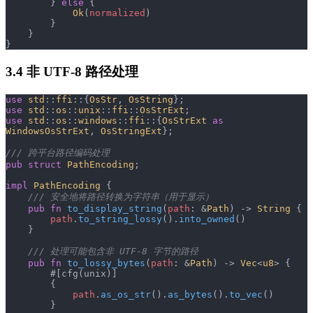
        } 
else
 {
            Ok
(
normalized
)
        }
    }
}
3.4 非 UTF-8 路径处理
use
 std
::
ffi
::{
OsStr
, 
OsString
};
use
 std
::
os
::
unix
::
ffi
::
OsStrExt
;
use
 std
::
os
::
windows
::
ffi
::{
OsStrExt
 as
WindowsOsStrExt
, 
OsStringExt
};
/// 跨平台路径编码处理
pub
 struct
 PathEncoding
;
impl
 PathEncoding
 {
    /// 安全地将路径转换为字符串（用于显示）
    pub
 fn
 to_display_string
(
path
: &
Path
) -> 
String
 {
        path
.
to_string_lossy
().
into_owned
()
    }
    /// 处理可能包含非 UTF-8 字节的路径
    pub
 fn
 to_lossy_bytes
(
path
: &
Path
) -> 
Vec
<
u8
> {
        #[cfg(unix)]
        {
            path
.
as_os_str
().
as_bytes
().
to_vec
()
        }