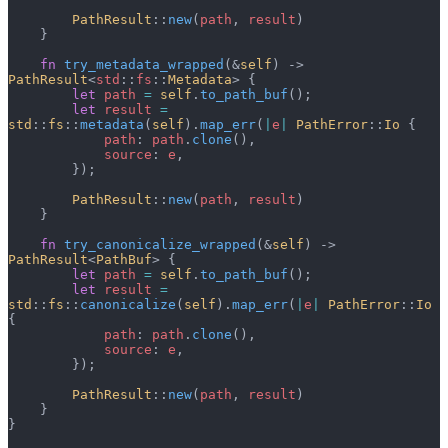
        PathResult
::
new
(
path
, 
result
)
    }
    fn
 try_metadata_wrapped
(&
self
) -> 
PathResult
<
std
::
fs
::
Metadata
> {
        let
 path
 =
 self
.
to_path_buf
();
        let
 result
 =
std
::
fs
::
metadata
(
self
).
map_err
(
|
e
|
 PathError
::
Io
 {
            path
: 
path
.
clone
(),
            source
: 
e
,
        });
        PathResult
::
new
(
path
, 
result
)
    }
    fn
 try_canonicalize_wrapped
(&
self
) -> 
PathResult
<
PathBuf
> {
        let
 path
 =
 self
.
to_path_buf
();
        let
 result
 =
std
::
fs
::
canonicalize
(
self
).
map_err
(
|
e
|
 PathError
::
Io
{
            path
: 
path
.
clone
(),
            source
: 
e
,
        });
        PathResult
::
new
(
path
, 
result
)
    }
}