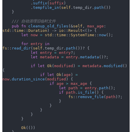
            .
suffix
(
suffix
)
            .
tempfile_in
(
self
.temp_dir.
path
())
    }
    /// 自动清理旧临时文件
    pub
 fn
 cleanup_old_files
(&
self
, 
max_age
: 
std
::
time
::
Duration
) -> 
io
::
Result
<()> {
        let
 now
 =
 std
::
time
::
SystemTime
::
now
();
        for
 entry
 in
fs
::
read_dir
(
self
.temp_dir.
path
())? {
            let
 entry
 =
 entry
?;
            let
 metadata
 =
 entry
.
metadata
()?;
            if
 let
 Ok
(
modified
) 
=
 metadata
.
modified
() 
{
                if
 let
 Ok
(
age
) 
=
now
.
duration_since
(
modified
) {
                    if
 age
 >
 max_age
 {
                        let
 path
 =
 entry
.
path
();
                        if
 path
.
is_file
() {
                            fs
::
remove_file
(
path
)?;
                        }
                    }
                }
            }
        }
        Ok
(())