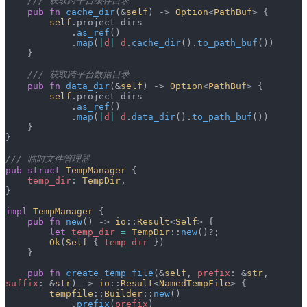
    /// 获取跨平台缓存目录
    pub
 fn
 cache_dir
(&
self
) -> 
Option
<
PathBuf
> {
        self
.project_dirs
            .
as_ref
()
            .
map
(
|
d
|
 d
.
cache_dir
().
to_path_buf
())
    }
    /// 获取跨平台数据目录
    pub
 fn
 data_dir
(&
self
) -> 
Option
<
PathBuf
> {
        self
.project_dirs
            .
as_ref
()
            .
map
(
|
d
|
 d
.
data_dir
().
to_path_buf
())
    }
}
/// 临时文件管理器
pub
 struct
 TempManager
 {
    temp_dir
: 
TempDir
,
}
impl
 TempManager
 {
    pub
 fn
 new
() -> 
io
::
Result
<
Self
> {
        let
 temp_dir
 =
 TempDir
::
new
()?;
        Ok
(
Self
 { 
temp_dir
 })
    }
    pub
 fn
 create_temp_file
(&
self
, 
prefix
: &
str
, 
suffix
: &
str
) -> 
io
::
Result
<
NamedTempFile
> {
        tempfile
::
Builder
::
new
()
            .
prefix
(
prefix
)