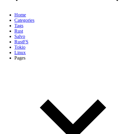
Home
Categories
Tags
Rust
Salvo
RustFS
Tokio
Linux
Pages