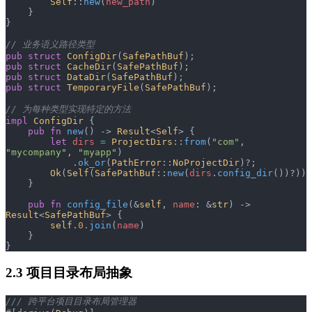
        Self
::
new
(
new_path
)
    }
}
// 业务语义路径类型
pub
 struct
 ConfigDir
(
SafePathBuf
);
pub
 struct
 CacheDir
(
SafePathBuf
);
pub
 struct
 DataDir
(
SafePathBuf
);
pub
 struct
 TemporaryFile
(
SafePathBuf
);
// 为每种类型实现特定的方法
impl
 ConfigDir
 {
    pub
 fn
 new
() -> 
Result
<
Self
> {
        let
 dirs
 =
 ProjectDirs
::
from
(
"com"
, 
"mycompany"
, 
"myapp"
)
            .
ok_or
(
PathError
::
NoProjectDir
)?;
        Ok
(
Self
(
SafePathBuf
::
new
(
dirs
.
config_dir
())?))
    }
    pub
 fn
 config_file
(&
self
, 
name
: &
str
) -> 
Result
<
SafePathBuf
> {
        self
.
0.
join
(
name
)
    }
}
2.3 项目目录布局抽象
/// 跨平台项目目录布局管理器