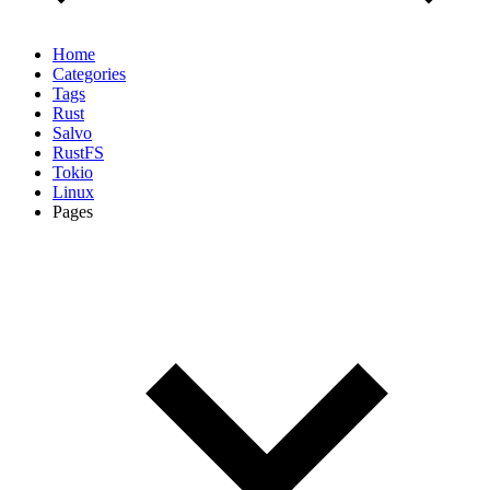
Home
Categories
Tags
Rust
Salvo
RustFS
Tokio
Linux
Pages