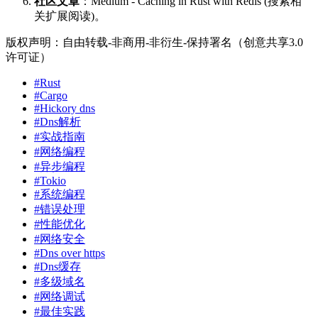
社区文章
：Medium - Caching in Rust with Redis (搜索相
关扩展阅读)。
版权声明：自由转载-非商用-非衍生-保持署名（创意共享3.0
许可证）
#Rust
#Cargo
#Hickory dns
#Dns解析
#实战指南
#网络编程
#异步编程
#Tokio
#系统编程
#错误处理
#性能优化
#网络安全
#Dns over https
#Dns缓存
#多级域名
#网络调试
#最佳实践