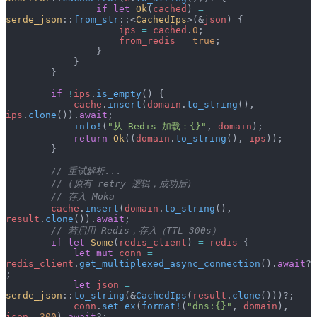
                if
 let
 Ok
(
cached
) 
=
serde_json
::
from_str
::<
CachedIps
>(&
json
) {
                    ips
 =
 cached
.
0
;
                    from_redis
 =
 true
;
                }
            }
        }
        if
 !
ips
.
is_empty
() {
            cache
.
insert
(
domain
.
to_string
(), 
ips
.
clone
()).
await
;
            info!
(
"从 Redis 加载：{}"
, 
domain
);
            return
 Ok
((
domain
.
to_string
(), 
ips
));
        }
        // 重试解析...
        // (原有 retry 逻辑，成功后)
        // 存入 Moka
        cache
.
insert
(
domain
.
to_string
(), 
result
.
clone
()).
await
;
        // 若启用 Redis，存入（TTL 300s）
        if
 let
 Some
(
redis_client
) 
=
 redis
 {
            let
 mut
 conn
 =
redis_client
.
get_multiplexed_async_connection
().
await
?
;
            let
 json
 =
serde_json
::
to_string
(&
CachedIps
(
result
.
clone
()))?;
            conn
.
set_ex
(
format!
(
"dns:{}"
, 
domain
), 
json
, 
300
).
await
?;