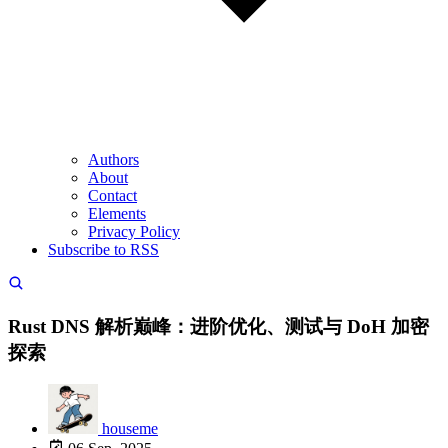
Authors
About
Contact
Elements
Privacy Policy
Subscribe to RSS
Rust DNS 解析巅峰：进阶优化、测试与 DoH 加密
探索
houseme