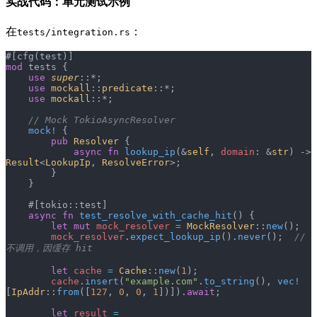
实战代码：单元测试示例
在
：
tests/integration.rs
#[cfg(test)]
mod
 tests {
    use
 super
::*;
    use
 mockall
::
predicate
::*;
    use
 mockall
::*;
    // Mock TokioAsyncResolver
    mock!
 {
        pub
 Resolver
 {
            async
 fn
 lookup_ip
(&
self
, 
domain
: &
str
) -> 
Result
<
LookupIp
, 
ResolveError
>;
        }
    }
    #[tokio::test]
    async
 fn
 test_resolve_with_cache_hit
() {
        let
 mut
 mock_resolver
 =
 MockResolver
::
new
();
        mock_resolver
.
expect_lookup_ip
().
never
();  
// 
不调用，因缓存 hit
        let
 cache
 =
 Cache
::
new
(
1
);
        cache
.
insert
(
"example.com"
.
to_string
(), 
vec!
[
IpAddr
::
from
([
127
, 
0
, 
0
, 
1
])]).
await
;
        let
 result
 =