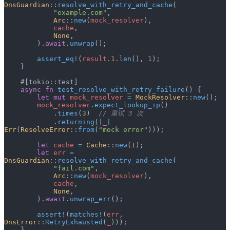
DnsGuardian
::
resolve_with_retry_and_cache
(
            "example.com"
,
            Arc
::
new
(
mock_resolver
),
            cache
,
            None
,
        ).
await
.
unwrap
();
        assert_eq!
(
result
.
1.
len
(), 
1
);
    }
    #[tokio::test]
    async
 fn
 test_resolve_with_retry_failure
() {
        let
 mut
 mock_resolver
 =
 MockResolver
::
new
();
        mock_resolver
.
expect_lookup_ip
()
            .
times
(
3
)  
// 重试 3 次
            .
returning
(
|
_
|
Err
(
ResolveError
::
from
(
"mock error"
)));
        let
 cache
 =
 Cache
::
new
(
1
);
        let
 err
 =
DnsGuardian
::
resolve_with_retry_and_cache
(
            "fail.com"
,
            Arc
::
new
(
mock_resolver
),
            cache
,
            None
,
        ).
await
.
unwrap_err
();
        assert!
(
matches!
(
err
, 
DnsError
::
RetryExhausted
(
_
)));
    }