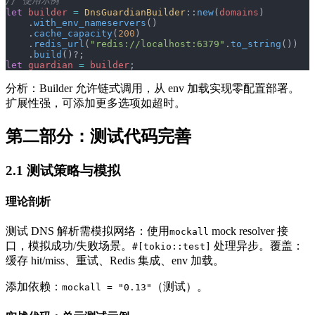
// 使用示例
let
 builder
 =
 DnsGuardianBuilder
::
new
(
domains
)
    .
with_env_nameservers
()
    .
cache_capacity
(
200
)
    .
redis_url
(
"redis://localhost:6379"
.
to_string
())
    .
build
()?;
let
 guardian
 =
 builder
;
分析：Builder 允许链式调用，从 env 加载实现零配置部署。
扩展性强，可添加更多选项如超时。
第二部分：测试代码完善
2.1 测试策略与模拟
理论剖析
测试 DNS 解析需模拟网络：使用
mock resolver 接
mockall
口，模拟成功/失败场景。
处理异步。覆盖：
#[tokio::test]
缓存 hit/miss、重试、Redis 集成、env 加载。
添加依赖：
（测试）。
mockall = "0.13"