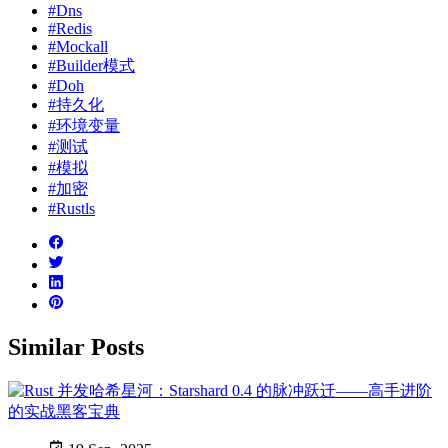
#Dns
#Redis
#Mockall
#Builder模式
#Doh
#持久化
#环境变量
#测试
#模拟
#加密
#Rustls
Similar Posts