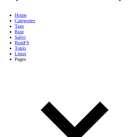
Home
Categories
Tags
Rust
Salvo
RustFS
Tokio
Linux
Pages