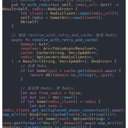
    pub
 fn
 with_redis
(
mut
 self
, 
redis_url
: &
str
) -> 
Result
<
Self
, 
redis
::
RedisError
> {
        let
 client
 =
 RedisClient
::
open
(
redis_url
)?;
        self
.redis 
=
 Some
(
Arc
::
new
(
client
));
        Ok
(
self
)
    }
    // 修改 resolve_with_retry_and_cache：集成 Redis
    async
 fn
 resolve_with_retry_and_cache
(
        domain
: &
str
,
        resolver
: 
Arc
<
TokioAsyncResolver
>,
        cache
: 
Cache
<
String
, 
Vec
<
IpAddr
>>,
        redis
: 
Option
<
Arc
<
RedisClient
>>,
    ) -> 
Result
<(
String
, 
Vec
<
IpAddr
>), 
DnsError
> {
        // 先查 Moka
        if
 let
 Some
(
ips
) 
=
 cache
.
get
(
domain
).
await
 {
            return
 Ok
((
domain
.
to_string
(), 
ips
));
        }
        // 若启用 Redis，查 Redis
        let
 mut
 from_redis
 =
 false
;
        let
 mut
 ips
 =
 Vec
::
new
();
        if
 let
 Some
(
redis_client
) 
=
 redis
 {
            let
 mut
 conn
 =
redis_client
.
get_multiplexed_async_connection
().
await
.
map_err
(
|
e
|
 DnsError
::
CacheError
(
e
.
to_string
()))?;
            if
 let
 Some
(
json
): 
Option
<
String
> 
=
conn
.
get
(
format!
(
"dns:{}"
, 
domain
)).
await
.
map_err
(
|
e
|
DnsError
::
CacheError
(
e
.
to_string
()))? {