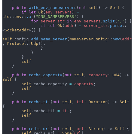
    pub
 fn
 with_env_nameservers
(
mut
 self
) -> 
Self
 {
        if
 let
 Ok
(
env_servers
) 
=
std
::
env
::
var
(
"DNS_NAMESERVERS"
) {
            for
 server_str
 in
 env_servers
.
split
(
','
) {
                if
 let
 Ok
(
addr
) 
=
 server_str
.
parse
::
<
SocketAddr
>() {
self
.config.
add_name_server
(
NameServerConfig
::
new
(
addr
, 
Protocol
::
Udp
));
                }
            }
        }
        self
    }
    pub
 fn
 cache_capacity
(
mut
 self
, 
capacity
: 
u64
) -> 
Self
 {
        self
.cache_capacity 
=
 capacity
;
        self
    }
    pub
 fn
 cache_ttl
(
mut
 self
, 
ttl
: 
Duration
) -> 
Self
{
        self
.cache_ttl 
=
 ttl
;
        self
    }
    pub
 fn
 redis_url
(
mut
 self
, 
url
: 
String
) -> 
Self
 {
        self
.redis_url 
=
 Some
(
url
);