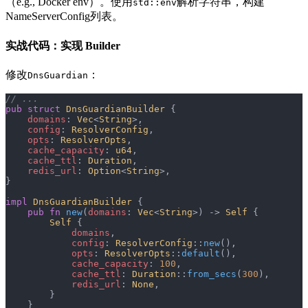
（e.g., Docker env）。使用
解析字符串，构建
std::env
NameServerConfig列表。
实战代码：实现 Builder
修改
：
DnsGuardian
// ... 
pub
 struct
 DnsGuardianBuilder
 {
    domains
: 
Vec
<
String
>,
    config
: 
ResolverConfig
,
    opts
: 
ResolverOpts
,
    cache_capacity
: 
u64
,
    cache_ttl
: 
Duration
,
    redis_url
: 
Option
<
String
>,
}
impl
 DnsGuardianBuilder
 {
    pub
 fn
 new
(
domains
: 
Vec
<
String
>) -> 
Self
 {
        Self
 {
            domains
,
            config
: 
ResolverConfig
::
new
(),
            opts
: 
ResolverOpts
::
default
(),
            cache_capacity
: 
100
,
            cache_ttl
: 
Duration
::
from_secs
(
300
),
            redis_url
: 
None
,
        }
    }