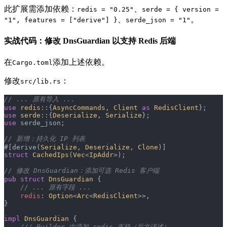
此扩展需添加依赖：
、
redis = "0.25"
serde = { version =
、
。
"1", features = ["derive"] }
serde_json = "1"
实战代码：修改 DnsGuardian 以支持 Redis 后端
在
添加上述依赖。
Cargo.toml
修改
：
src/lib.rs
// ... 原有导入 ...
use
 redis
::{
AsyncCommands
, 
Client
 as
 RedisClient
};
use
 serde
::{
Deserialize
, 
Serialize
};
use
 serde_json;
// 新增：持久化 IP 列表
#[derive(
Serialize
, 
Deserialize
, 
Clone
)]
struct
 CachedIps
(
Vec
<
IpAddr
>);
// 修改 DnsGuardian：添加可选 Redis 客户端
pub
 struct
 DnsGuardian
 {
    // ... 原有字段 ...
    redis
: 
Option
<
Arc
<
RedisClient
>>,
}
impl
 DnsGuardian
 {
    /// Builder 中添加 redis 支持（后文详述）