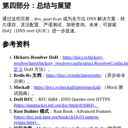
第四部分：总结与展望
通过这些完善，
成为全方位 DNS 解决方案：持
dns_guardian
久缓存、灵活配置、严谨测试、加密查询。未来，可探索
DoQ（DNS over QUIC）进一步提速。
参考资料
Hickory-Resolver DoH
：
https://docs.rs/hickory-
resolver/latest/hickory_resolver/config/struct.ResolverConfi
定义
DoH 方法）。
Redis-Rs 文档
：
https://docs.rs/redis/latest/redis/
（异步命令
示例）。
Mockall
：
https://docs.rs/mockall/latest/mockall/
（Mock 测
试指南）。
DoH RFC
：RFC 8484 - DNS Queries over HTTPS
(
https://datatracker.ietf.org/doc/html/rfc8484)。
Rust Builder 模式
：Rust Book - Advanced Features
(
https://doc.rust-lang.org/book/ch18-03-pattern-
syntax.html)。