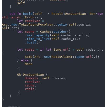
        self
    }
    pub
 fn
 build
(
self
) -> 
Result
<
DnsGuardian
, 
Box
<
dyn
std
::
error
::
Error
>> {
        let
 resolver
 =
Arc
::
new
(
TokioAsyncResolver
::
tokio
(
self
.config, 
self
.opts));
        let
 cache
 =
 Cache
::
builder
()
            .
max_capacity
(
self
.cache_capacity)
            .
time_to_live
(
self
.cache_ttl)
            .
build
();
        let
 redis
 =
 if
 let
 Some
(
url
) 
=
 self
.redis_url 
{
            Some
(
Arc
::
new
(
RedisClient
::
open
(
url
)?))
        } 
else
 {
            None
        };
        Ok
(
DnsGuardian
 {
            domains
: 
self
.domains,
            resolver
,
            cache
,
            redis
,
        })
    }
}