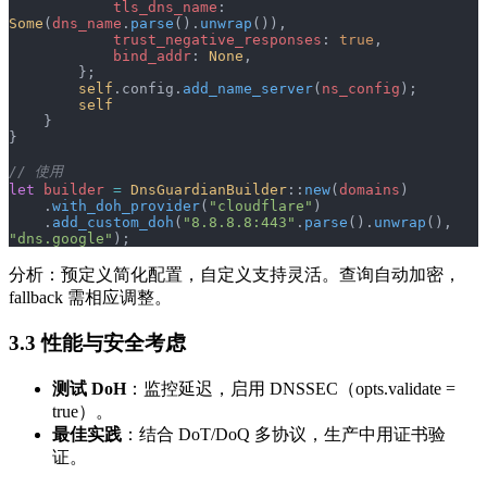
            tls_dns_name
: 
Some
(
dns_name
.
parse
().
unwrap
()),
            trust_negative_responses
: 
true
,
            bind_addr
: 
None
,
        };
        self
.config.
add_name_server
(
ns_config
);
        self
    }
}
// 使用
let
 builder
 =
 DnsGuardianBuilder
::
new
(
domains
)
    .
with_doh_provider
(
"cloudflare"
)
    .
add_custom_doh
(
"8.8.8.8:443"
.
parse
().
unwrap
(), 
"dns.google"
);
分析：预定义简化配置，自定义支持灵活。查询自动加密，
fallback 需相应调整。
3.3 性能与安全考虑
测试 DoH
：监控延迟，启用 DNSSEC（opts.validate =
true）。
最佳实践
：结合 DoT/DoQ 多协议，生产中用证书验
证。