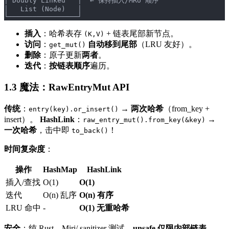
│ Doubly Linked   │  ← 保持插入/MRU 顺序
│   List (Node)   │
└─────────────────┘
插入
：哈希表存
+ 链表尾部新节点。
(K,V)
访问
：
自动移到尾部
（LRU 友好）。
get_mut()
删除
：原子更新
两者
。
迭代
：
按链表顺序
遍历。
1.3 魔法：RawEntryMut API
传统
：
→
两次哈希
（from_key +
entry(key).or_insert()
insert）。
HashLink
：
→
raw_entry_mut().from_key(&key)
一次哈希
，击中即
！
to_back()
时间复杂度
：
操作
HashMap
HashLink
插入/查找
O(1)
O(1)
迭代
O(n) 乱序
O(n) 有序
LRU 命中
-
O(1) 无重哈希
安全
：纯 Rust，Miri/ sanitizer 测试，
unsafe 仅限内部链表
。