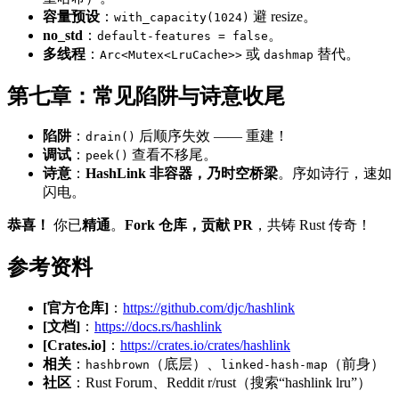
容量预设
：
避 resize。
with_capacity(1024)
no_std
：
。
default-features = false
多线程
：
或
替代。
Arc<Mutex<LruCache>>
dashmap
第七章：常见陷阱与诗意收尾
陷阱
：
后顺序失效 —— 重建！
drain()
调试
：
查看不移尾。
peek()
诗意
：
HashLink 非容器，乃时空桥梁
。序如诗行，速如
闪电。
恭喜！
你已
精通
。
Fork 仓库，贡献 PR
，共铸 Rust 传奇！
参考资料
[官方仓库]
：
https://github.com/djc/hashlink
[文档]
：
https://docs.rs/hashlink
[Crates.io]
：
https://crates.io/crates/hashlink
相关
：
（底层）、
（前身）
hashbrown
linked-hash-map
社区
：Rust Forum、Reddit r/rust（搜索“hashlink lru”）