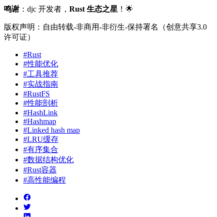
鸣谢
：djc 开发者，
Rust 生态之星
！🌟
版权声明：自由转载-非商用-非衍生-保持署名（创意共享3.0
许可证）
#Rust
#性能优化
#工具推荐
#实战指南
#RustFS
#性能剖析
#HashLink
#Hashmap
#Linked hash map
#LRU缓存
#有序集合
#数据结构优化
#Rust容器
#高性能编程