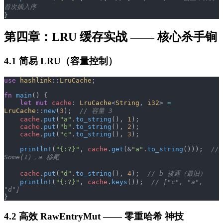
首次插入序
}
第四章：LRU 缓存实战 —— 核心杀手锏
4.1 简易 LRU（容量控制）
use
 hashlink
::
LruCache
;
fn
 main
() {
    let
 mut
 cache
: 
LruCache
<
String
, 
i32
> 
=
LruCache
::
new
(
3
);  
// 容量 3
    cache
.
put
(
"a"
.
to_string
(), 
1
);
    cache
.
put
(
"b"
.
to_string
(), 
2
);
    cache
.
put
(
"c"
.
to_string
(), 
3
);
    println!
(
"{:?}"
, 
cache
.
get
(&
"a"
.
to_string
()));  
// 
Some(1)，a 移尾
    cache
.
put
(
"d"
.
to_string
(), 
4
);  
// b 被逐（最旧）
    println!
(
"{:?}"
, 
cache
.
keys
());  
// ["c", "a", 
"d"]
}
4.2 高效 RawEntryMut ——
零重哈希
神技