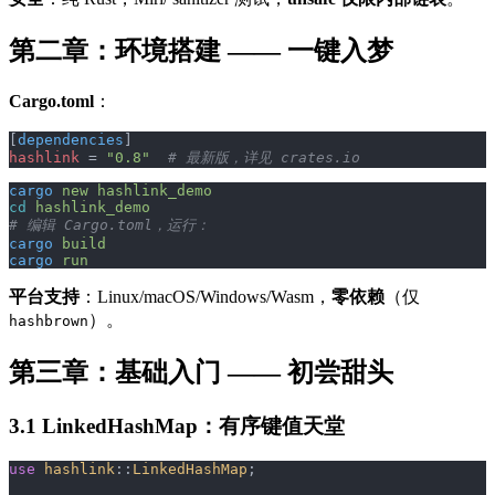
第二章：环境搭建 —— 一键入梦
Cargo.toml
：
[
dependencies
]
hashlink
 = 
"0.8"
  # 最新版，详见 crates.io
cargo
 new
 hashlink_demo
cd
 hashlink_demo
# 编辑 Cargo.toml，运行：
cargo
 build
cargo
 run
平台支持
：Linux/macOS/Windows/Wasm，
零依赖
（仅
）。
hashbrown
第三章：基础入门 —— 初尝甜头
3.1 LinkedHashMap：有序键值天堂
use
 hashlink
::
LinkedHashMap
;