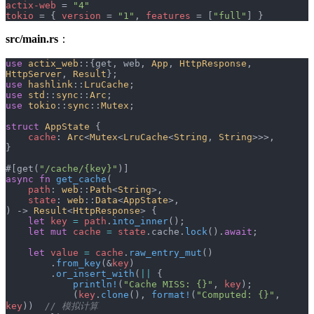
actix-web
 = 
"4"
tokio
 = { 
version
 = 
"1"
, 
features
 = [
"full"
] }
src/main.rs
：
use
 actix_web
::{get, web, 
App
, 
HttpResponse
, 
HttpServer
, 
Result
};
use
 hashlink
::
LruCache
;
use
 std
::
sync
::
Arc
;
use
 tokio
::
sync
::
Mutex
;
struct
 AppState
 {
    cache
: 
Arc
<
Mutex
<
LruCache
<
String
, 
String
>>>,
}
#[get(
"/cache/{key}"
)]
async
 fn
 get_cache
(
    path
: 
web
::
Path
<
String
>,
    state
: 
web
::
Data
<
AppState
>,
) -> 
Result
<
HttpResponse
> {
    let
 key
 =
 path
.
into_inner
();
    let
 mut
 cache
 =
 state
.cache.
lock
().
await
;
    let
 value
 =
 cache
.
raw_entry_mut
()
        .
from_key
(&
key
)
        .
or_insert_with
(
||
 {
            println!
(
"Cache MISS: {}"
, 
key
);
            (
key
.
clone
(), 
format!
(
"Computed: {}"
, 
key
))  
// 模拟计算