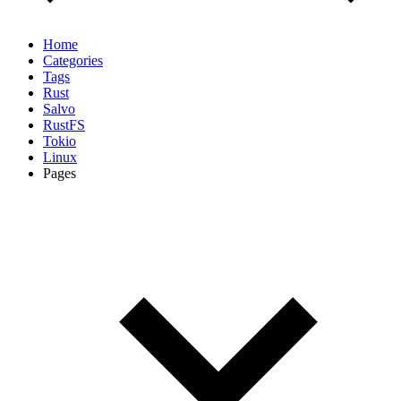
Home
Categories
Tags
Rust
Salvo
RustFS
Tokio
Linux
Pages