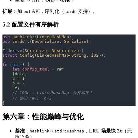
扩展
：加
API，序列化（
支持）。
put
serde
5.2
配置文件有序解析
use
 hashlink
::
LinkedHashMap
;
use
 serde
::{
Deserialize
, 
Serialize
};
#[derive(
Serialize
, 
Deserialize
)]
struct
 Config
(
LinkedHashMap
<
String
, 
i32
>);
fn
 main
() {
    let
 config_toml
 =
 r#"
    [data]
    a = 1
    b = 2
    "#
;
    // TOML → LinkedHashMap，保持顺序！
    // 输出：a=1, b=2
}
第六章：性能巅峰与优化
基准
：
≈
，
LRU 场景快 2x
（无
hashlink
std::HashMap
重哈希）。