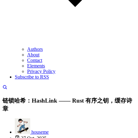
Authors
About
Contact
Elements
Privacy Policy
Subscribe to RSS
链锁哈希：HashLink —— Rust 有序之钥，缓存诗
章
houseme