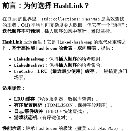
前言：为何选择 HashLink？
在 Rust 的世界里，
是高效查找
std::collections::HashMap
的王者，
O(1)
平均时间复杂度令人叹服。但它有一个“隐痛”：
迭代顺序不可预测
，插入顺序如风中落叶，难以掌控。
HashLink
应运而生！它是
的现代化重铸之
linked-hash-map
作，
基于高性能
哈希表 + 双向链表
，提供：
hashbrown
：保持
插入顺序
的哈希映射。
LinkedHashMap
：保持
插入顺序
的哈希集合。
LinkedHashSet
：
LRU（最近最少使用）缓存
，一键搞定热门
LruCache
场景。
适用场景
：
LRU 缓存
（Web 服务器、数据库查询）。
有序配置解析
（TOML/JSON，保持字段顺序）。
日志/事件缓冲
（FIFO + 快速查找）。
游戏状态机
（有序键值对）。
性能承诺
：继承
的极速（媲美
），
hashbrown
std::HashMap