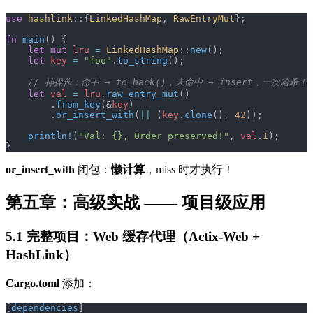
use
 hashlink
::{
LinkedHashMap
, 
RawEntryMut
};
fn
 main
() {
    let
 mut
 lru
 =
 LinkedHashMap
::
new
();
    let
 key
 =
 "foo"
.
to_string
();
    // 神操作：命中 → to_back()，未命中 → insert，一次哈希！
    let
 val
 =
 lru
.
raw_entry_mut
()
        .
from_key
(&
key
)
        .
or_insert_with
(
||
 (
key
.
clone
(), 
42
));
    println!
(
"Val: {}, Order preserved!"
, 
val
.
1
);
}
or_insert_with
闭包：
懒计算
，miss 时才执行！
第五章：高级实战 —— 项目级应用
5.1
完整项目：Web 缓存代理
（Actix-Web +
HashLink）
Cargo.toml
添加：
[
dependencies
]