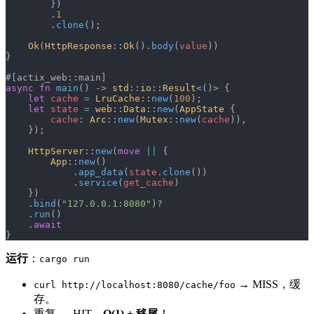
        })
        .
1
        .
clone
();
    Ok
(
HttpResponse
::
Ok
().
body
(
value
))
}
#[actix_web::main]
async
 fn
 main
() -> 
std
::
io
::
Result
<()> {
    let
 cache
 =
 LruCache
::
new
(
100
);
    let
 state
 =
 web
::
Data
::
new
(
AppState
 {
        cache
: 
Arc
::
new
(
Mutex
::
new
(
cache
)),
    });
    HttpServer
::
new
(
move
 ||
 {
        App
::
new
()
            .
app_data
(
state
.
clone
())
            .
service
(
get_cache
)
    })
    .
bind
(
"127.0.0.1:8080"
)?
    .
run
()
    .
await
}
运行
：
cargo run
→ MISS，缓
curl http://localhost:8080/cache/foo
存。
重复 → HIT，
O(1) + 移尾
！