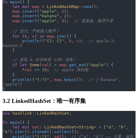
fn
 main
() {
    let
 mut
 map
 =
 LinkedHashMap
::
new
();
    map
.
insert
(
"apple"
, 
1
);
    map
.
insert
(
"banana"
, 
2
);
    map
.
insert
(
"apple"
, 
3
);  
// 更新值，顺序不变
    // 迭代：严格插入顺序！
    for
 (
k
, 
v
) 
in
 map
.
iter
() {
        println!
(
"{}: {}"
, 
k
, 
v
);  
// apple:3, 
banana:2
    }
    // 获取 & 自动移尾（LRU 准备）
    if
 let
 Some
(
val
) 
=
 map
.
get_mut
(
"apple"
) {
        *
val
 +=
 10
;  
// apple 移到尾
    }
    println!
(
"{:?}"
, 
map
.
keys
());  
// ["banana", 
"apple"]
}
3.2 LinkedHashSet：唯一有序集
use
 hashlink
::
LinkedHashSet
;
fn
 main
() {
    let
 mut
 set
: 
LinkedHashSet
<
String
> 
=
 [
"a"
, 
"b"
, 
"a"
].
iter
().
cloned
().
collect
();
    println!
(
"{:?}"
, 
set
);  
// ["a", "b"] —— 去重，保持