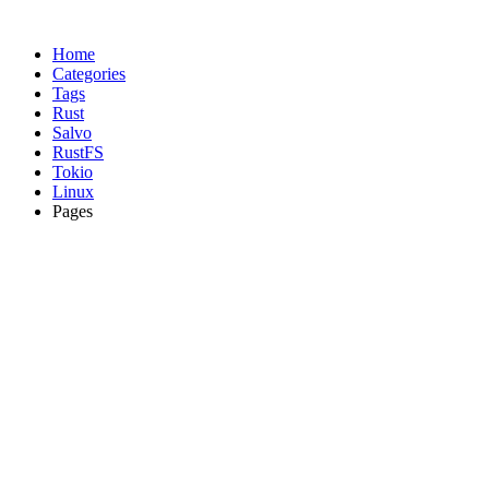
Home
Categories
Tags
Rust
Salvo
RustFS
Tokio
Linux
Pages