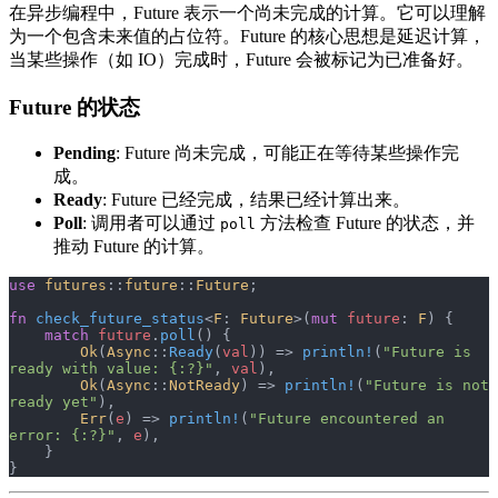
在异步编程中，Future 表示一个尚未完成的计算。它可以理解
为一个包含未来值的占位符。Future 的核心思想是延迟计算，
当某些操作（如 IO）完成时，Future 会被标记为已准备好。
Future 的状态
Pending
: Future 尚未完成，可能正在等待某些操作完
成。
Ready
: Future 已经完成，结果已经计算出来。
Poll
: 调用者可以通过
方法检查 Future 的状态，并
poll
推动 Future 的计算。
use
 futures
::
future
::
Future
;
fn
 check_future_status
<
F
: 
Future
>(
mut
 future
: 
F
) {
    match
 future
.
poll
() {
        Ok
(
Async
::
Ready
(
val
)) => 
println!
(
"Future is 
ready with value: {:?}"
, 
val
),
        Ok
(
Async
::
NotReady
) => 
println!
(
"Future is not 
ready yet"
),
        Err
(
e
) => 
println!
(
"Future encountered an 
error: {:?}"
, 
e
),
    }
}