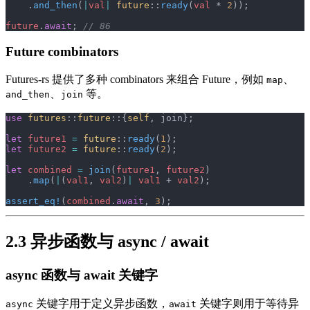
    .
and_then
(
|
val
|
 future
::
ready
(
val
 * 
2
));
future
.
await
; 
// 86
Future combinators
Futures-rs 提供了多种 combinators 来组合 Future，例如
、
map
、
等。
and_then
join
use
 futures
::
future
::{
self
, join};
let
 future1
 =
 future
::
ready
(
1
);
let
 future2
 =
 future
::
ready
(
2
);
let
 combined
 =
 join
(
future1
, 
future2
)
    .
map
(
|
(
val1
, 
val2
)
|
 val1
 + 
val2
);
assert_eq!
(
combined
.
await
, 
3
);
2.3 异步函数与 async / await
async 函数与 await 关键字
关键字用于定义异步函数，
关键字则用于等待异
async
await