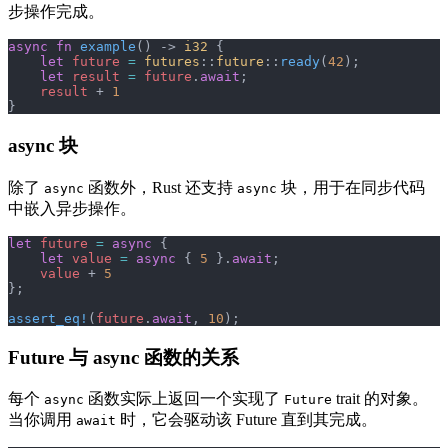
步操作完成。
async
 fn
 example
() -> 
i32
 {
    let
 future
 =
 futures
::
future
::
ready
(
42
);
    let
 result
 =
 future
.
await
;
    result
 + 
1
}
async 块
除了
函数外，Rust 还支持
块，用于在同步代码
async
async
中嵌入异步操作。
let
 future
 =
 async
 {
    let
 value
 =
 async
 { 
5
 }.
await
;
    value
 + 
5
};
assert_eq!
(
future
.
await
, 
10
);
Future 与 async 函数的关系
每个
函数实际上返回一个实现了
trait 的对象。
async
Future
当你调用
时，它会驱动该 Future 直到其完成。
await