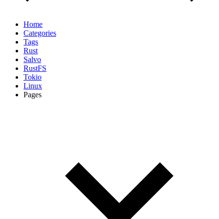
Home
Categories
Tags
Rust
Salvo
RustFS
Tokio
Linux
Pages