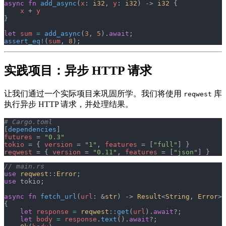
async
 fn
 add_async
(
x
: 
i32
, 
y
: 
i32
) -> 
i32
 {
    x
 + 
y
}
let
 sum
 =
 add_async
(
3
, 
5
).
await
;
assert_eq!
(
sum
, 
8
);
实践项目：异步 HTTP 请求
让我们通过一个实际项目来巩固所学。我们将使用
库
reqwest
执行异步 HTTP 请求，并处理结果。
# Cargo.toml
[
dependencies
]
futures
 = 
"0.3"
tokio
 = { 
version
 = 
"1"
, 
features
 = [
"full"
] }
reqwest
 = { 
version
 = 
"0.11"
, 
features
 = [
"json"
] }
// main.rs
use
 reqwest
::
Error
;
use
 tokio;
async
 fn
 fetch_url
(
url
: &
str
) -> 
Result
<
String
, 
Error
> 
{
    let
 response
 =
 reqwest
::
get
(
url
).
await
?;
    let
 body
 =
 response
.
text
().
await
?;