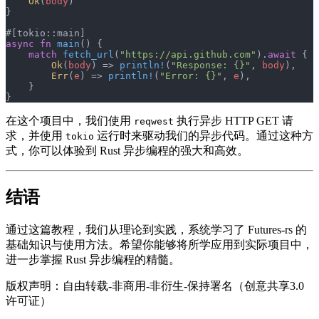
    Ok
(
body
)
}
#[tokio::main]
async
 fn
 main
() {
    match
 fetch_url
(
"https://api.github.com"
).
await
 {
        Ok
(
body
) => 
println!
(
"Response: {}"
, 
body
),
        Err
(
e
) => 
println!
(
"Error: {}"
, 
e
),
    }
}
在这个项目中，我们使用
执行异步 HTTP GET 请
reqwest
求，并使用
运行时来驱动我们的异步代码。通过这种方
tokio
式，你可以体验到 Rust 异步编程的强大和高效。
结语
通过这篇教程，我们从理论到实践，系统学习了 Futures-rs 的
基础知识与使用方法。希望你能够将所学应用到实际项目中，
进一步掌握 Rust 异步编程的精髓。
版权声明：自由转载-非商用-非衍生-保持署名（创意共享3.0
许可证）