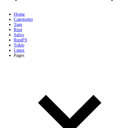
Home
Categories
Tags
Rust
Salvo
RustFS
Tokio
Linux
Pages