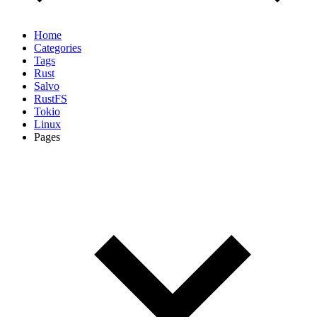
Home
Categories
Tags
Rust
Salvo
RustFS
Tokio
Linux
Pages