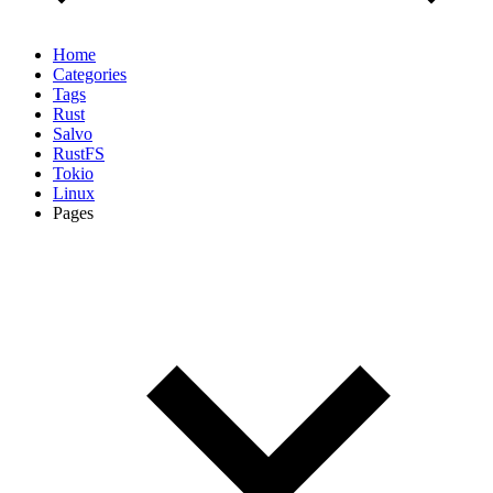
Home
Categories
Tags
Rust
Salvo
RustFS
Tokio
Linux
Pages