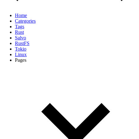
Home
Categories
Tags
Rust
Salvo
RustFS
Tokio
Linux
Pages