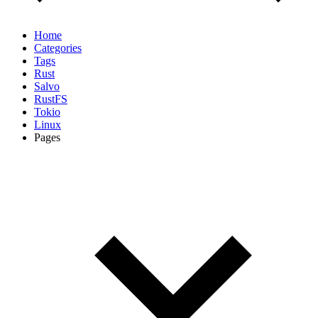
Home
Categories
Tags
Rust
Salvo
RustFS
Tokio
Linux
Pages