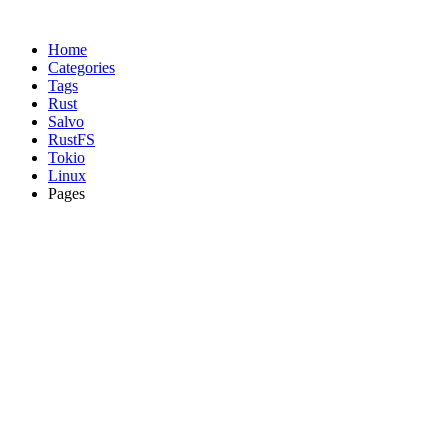
Home
Categories
Tags
Rust
Salvo
RustFS
Tokio
Linux
Pages