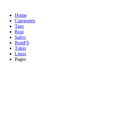
Home
Categories
Tags
Rust
Salvo
RustFS
Tokio
Linux
Pages