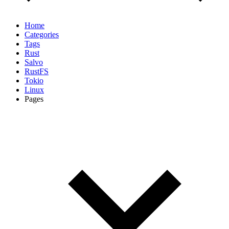
Home
Categories
Tags
Rust
Salvo
RustFS
Tokio
Linux
Pages