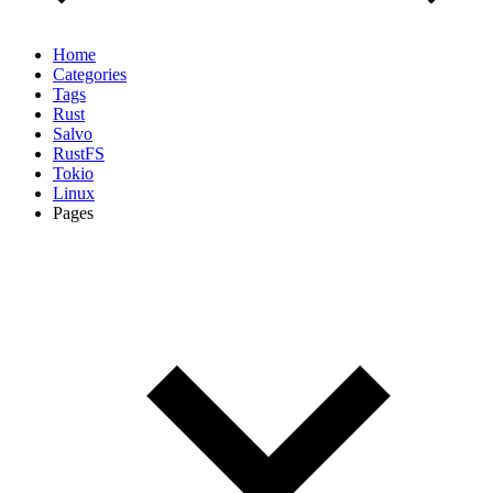
Home
Categories
Tags
Rust
Salvo
RustFS
Tokio
Linux
Pages