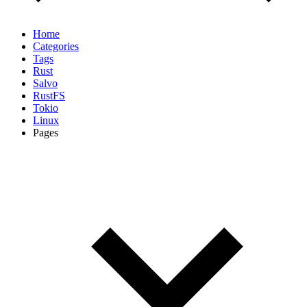
Home
Categories
Tags
Rust
Salvo
RustFS
Tokio
Linux
Pages