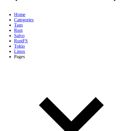
Home
Categories
Tags
Rust
Salvo
RustFS
Tokio
Linux
Pages