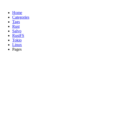
Home
Categories
Tags
Rust
Salvo
RustFS
Tokio
Linux
Pages