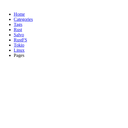
Home
Categories
Tags
Rust
Salvo
RustFS
Tokio
Linux
Pages