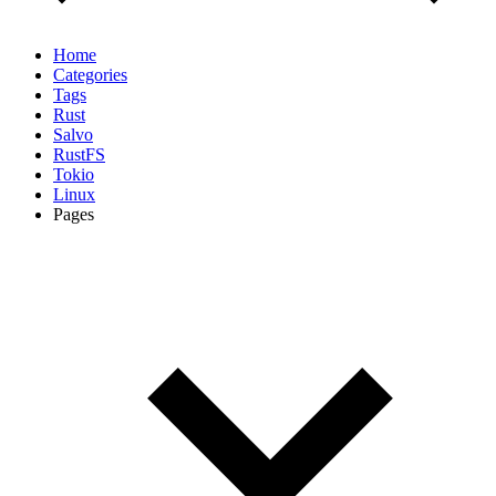
Home
Categories
Tags
Rust
Salvo
RustFS
Tokio
Linux
Pages