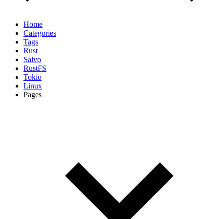
Home
Categories
Tags
Rust
Salvo
RustFS
Tokio
Linux
Pages