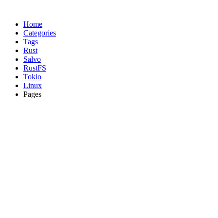
Home
Categories
Tags
Rust
Salvo
RustFS
Tokio
Linux
Pages