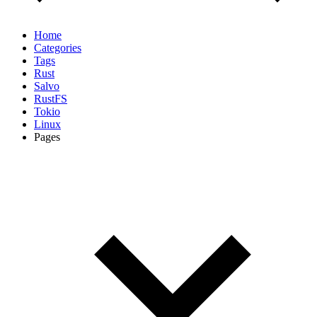
Home
Categories
Tags
Rust
Salvo
RustFS
Tokio
Linux
Pages