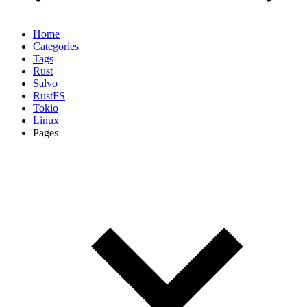
Home
Categories
Tags
Rust
Salvo
RustFS
Tokio
Linux
Pages