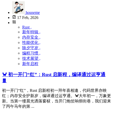
houseme
17 Feb, 2026
Rust ,
新年特辑 ,
内存安全 ,
性能优化 ,
除夕守岁 ,
编程习惯 ,
技术展望 ,
新年启程
🦀 初一开门“红”：Rust 启新程，编译通过运亨通
🧧
初一开门“红”，Rust 启新程初一拜年喜相逢，代码世界亦映
红；内存安全护新岁，编译通过运亨通。🦀大年初一，万象更
新。当第一缕晨光洒落窗棂，当开门炮仗响彻街巷，我们迎来
了丙午马年的第 ...