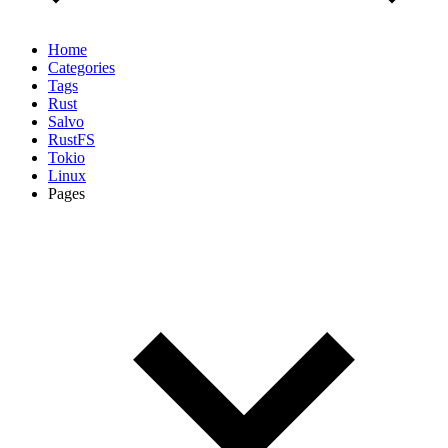
Home
Categories
Tags
Rust
Salvo
RustFS
Tokio
Linux
Pages