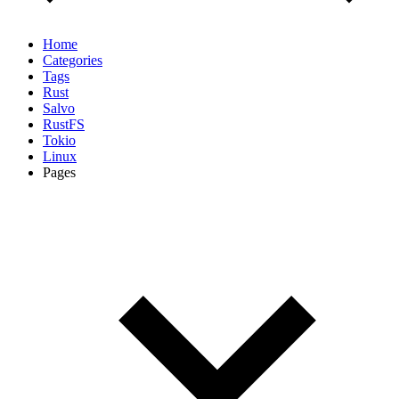
Home
Categories
Tags
Rust
Salvo
RustFS
Tokio
Linux
Pages