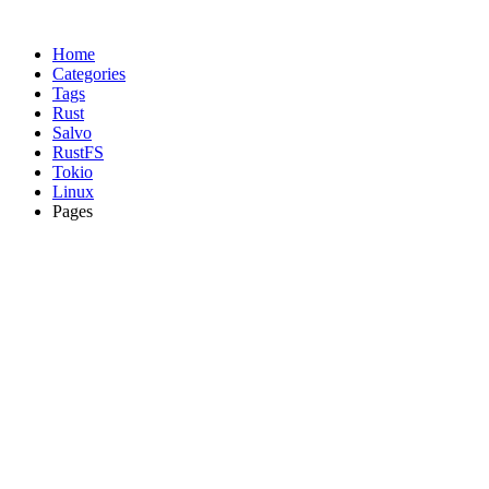
Home
Categories
Tags
Rust
Salvo
RustFS
Tokio
Linux
Pages