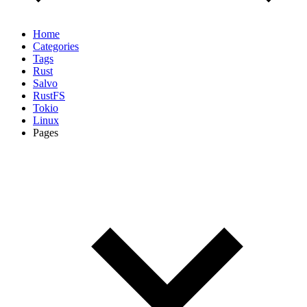
Home
Categories
Tags
Rust
Salvo
RustFS
Tokio
Linux
Pages