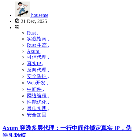
houseme
21 Dec, 2025
Rust ,
实战指南 ,
Rust 生态 ,
Axum ,
可信代理 ,
真实IP ,
反向代理 ,
安全防护 ,
Web开发 ,
中间件 ,
网络编程 ,
性能优化 ,
最佳实践 ,
安全加固
Axum 穿透多层代理：一行中间件锁定真实 IP，伪
造头秒拒