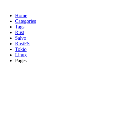
Home
Categories
Tags
Rust
Salvo
RustFS
Tokio
Linux
Pages