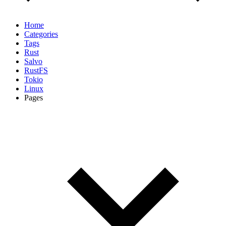
Home
Categories
Tags
Rust
Salvo
RustFS
Tokio
Linux
Pages