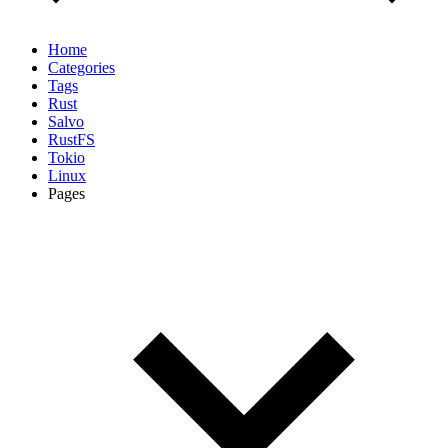
Home
Categories
Tags
Rust
Salvo
RustFS
Tokio
Linux
Pages